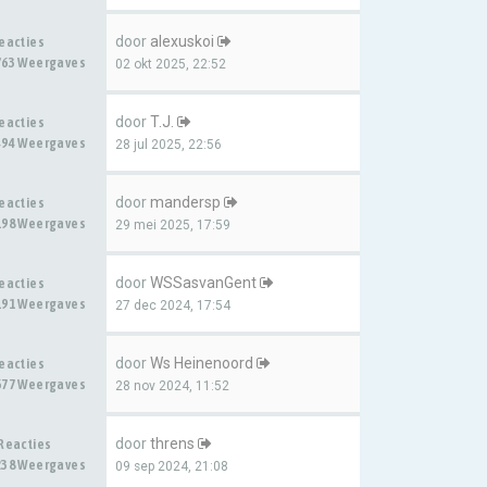
door
alexuskoi
Reacties
763 Weergaves
02 okt 2025, 22:52
door
T.J.
Reacties
494 Weergaves
28 jul 2025, 22:56
door
mandersp
Reacties
198 Weergaves
29 mei 2025, 17:59
door
WSSasvanGent
Reacties
191 Weergaves
27 dec 2024, 17:54
door
Ws Heinenoord
Reacties
677 Weergaves
28 nov 2024, 11:52
door
threns
 Reacties
238 Weergaves
09 sep 2024, 21:08