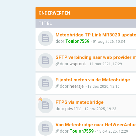
ONDERWERPEN
TITEL
Meteobridge TP Link MR3020 update l
door
Toulon7559
- 01 aug 2026, 10:34
SFTP verbinding naar web provider 
door
wspronk
- 11 mar 2021, 17:29
Fijnstof meten via de Meteobridge
door
heersje
- 13 dec 2020, 12:16
FTPS via meteobridge
door
pdw112
- 12 nov 2025, 19:23
Van Meteobridge naar HetWeerActue
door
Toulon7559
- 15 okt 2025, 12:29