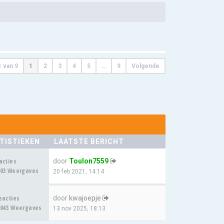
1
van
9
1
2
3
4
5
…
9
Volgende
TISTIEKEN
LAATSTE BERICHT
door
Toulon7559
acties
03 Weergaves
20 feb 2021, 14:14
door
kwajoepje
eacties
043 Weergaves
13 nov 2025, 18:13