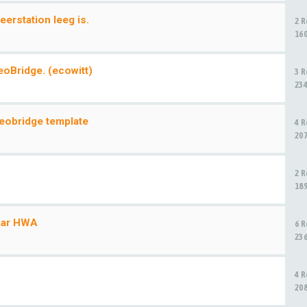
eerstation leeg is.
2 
16
eoBridge. (ecowitt)
3 
23
teobridge template
4 
20
2 
18
naar HWA
6 
23
4 
20