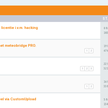
ST
icentie i.v.m. hacking
0 
18
met meteobridge PRO.
19
67
1
2
22
32
1
2
3
16
33
1
2
el via CustomUpload
5 
13