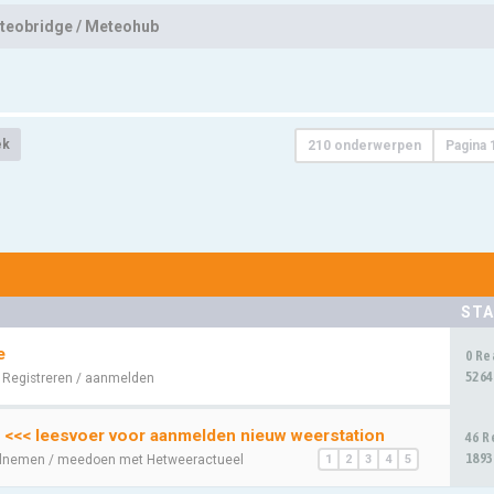
teobridge / Meteohub
ek
210 onderwerpen
Pagina
STA
e
0 Re
5264
:
Registreren / aanmelden
 <<< leesvoer voor aanmelden nieuw weerstation
46 R
1893
lnemen / meedoen met Hetweeractueel
1
2
3
4
5