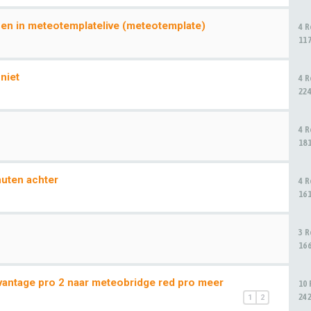
en in meteotemplatelive (meteotemplate)
4 
11
niet
4 
22
4 
18
nuten achter
4 
16
3 
16
 vantage pro 2 naar meteobridge red pro meer
10
24
1
2