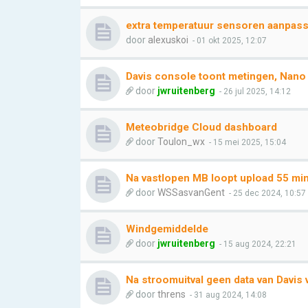
extra temperatuur sensoren aanpass
door
alexuskoi
- 01 okt 2025, 12:07
Davis console toont metingen, Nano 
door
jwruitenberg
- 26 jul 2025, 14:12
Meteobridge Cloud dashboard
door
Toulon_wx
- 15 mei 2025, 15:04
Na vastlopen MB loopt upload 55 mi
door
WSSasvanGent
- 25 dec 2024, 10:57
Windgemiddelde
door
jwruitenberg
- 15 aug 2024, 22:21
Na stroomuitval geen data van Davis
door
threns
- 31 aug 2024, 14:08