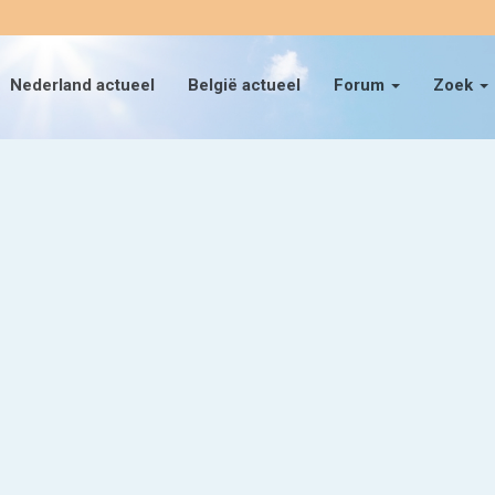
Nederland actueel
België actueel
Forum
Zoek