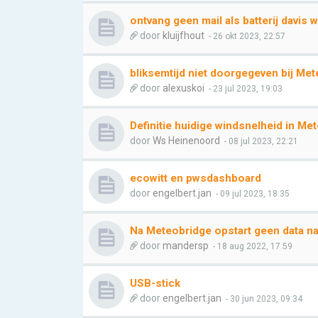
ontvang geen mail als batterij davis w
door
kluijfhout
- 26 okt 2023, 22:57
bliksemtijd niet doorgegeven bij Met
door
alexuskoi
- 23 jul 2023, 19:03
Definitie huidige windsnelheid in Me
door
Ws Heinenoord
- 08 jul 2023, 22:21
ecowitt en pwsdashboard
door
engelbert.jan
- 09 jul 2023, 18:35
Na Meteobridge opstart geen data 
door
mandersp
- 18 aug 2022, 17:59
USB-stick
door
engelbert.jan
- 30 jun 2023, 09:34