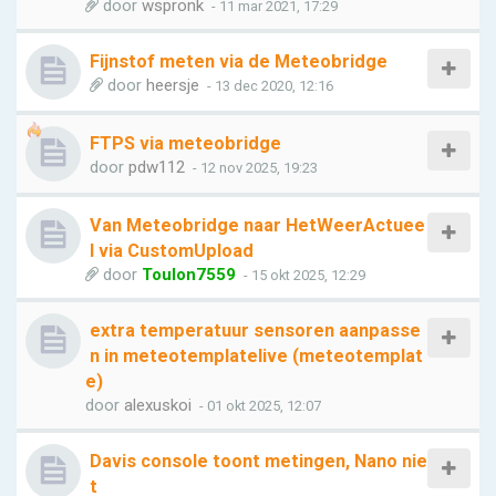
door
wspronk
- 11 mar 2021, 17:29
Fijnstof meten via de Meteobridge
door
heersje
- 13 dec 2020, 12:16
FTPS via meteobridge
door
pdw112
- 12 nov 2025, 19:23
Van Meteobridge naar HetWeerActuee
l via CustomUpload
door
Toulon7559
- 15 okt 2025, 12:29
extra temperatuur sensoren aanpasse
n in meteotemplatelive (meteotemplat
e)
door
alexuskoi
- 01 okt 2025, 12:07
Davis console toont metingen, Nano nie
t