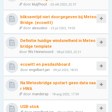
door
kluijfhout
- 26 okt 2023, 22:57
bliksemtijd niet doorgegeven bij Meteo
Bridge. (ecowitt)
door
alexuskoi
- 23 jul 2023, 19:03
Definitie huidige windsnelheid in Meteo
bridge template
door
Ws Heinenoord
- 08 jul 2023, 22:21
ecowitt en pwsdashboard
door
engelbert.jan
- 09 jul 2023, 18:35
Na Meteobridge opstart geen data naa
r HWA
door
mandersp
- 18 aug 2022, 17:59
USB-stick