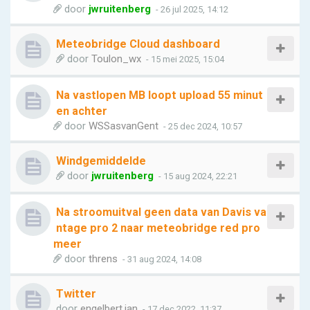
door
jwruitenberg
- 26 jul 2025, 14:12
Meteobridge Cloud dashboard
door
Toulon_wx
- 15 mei 2025, 15:04
Na vastlopen MB loopt upload 55 minut
en achter
door
WSSasvanGent
- 25 dec 2024, 10:57
Windgemiddelde
door
jwruitenberg
- 15 aug 2024, 22:21
Na stroomuitval geen data van Davis va
ntage pro 2 naar meteobridge red pro
meer
door
threns
- 31 aug 2024, 14:08
Twitter
door
engelbert.jan
- 17 dec 2022, 11:37