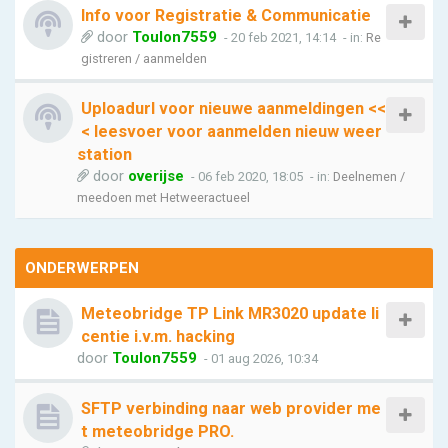
Info voor Registratie & Communicatie
door
Toulon7559
- 20 feb 2021, 14:14
- in:
Re
gistreren / aanmelden
Uploadurl voor nieuwe aanmeldingen <<
< leesvoer voor aanmelden nieuw weer
station
door
overijse
- 06 feb 2020, 18:05
- in:
Deelnemen /
meedoen met Hetweeractueel
ONDERWERPEN
Meteobridge TP Link MR3020 update li
centie i.v.m. hacking
door
Toulon7559
- 01 aug 2026, 10:34
SFTP verbinding naar web provider me
t meteobridge PRO.