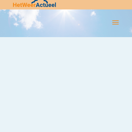
Flip-
Flop
Navigatie