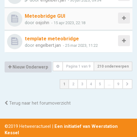
door
engelbert.jan
- 30 jun 2023, 09:34
Meteobridge GUI
door
osjohn
- 15 apr 2023, 22:18
template meteobridge
door
engelbert.jan
- 25 mar 2023, 11:22
Pagina
1
van
9
210 onderwerpen
Nieuw Onderwerp
1
2
3
4
5
…
9
Terug naar het forumoverzicht
©2019 Hetweeractueel |
Een initiatief van Weerstation
Kessel