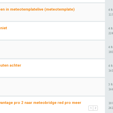
en in meteotemplatelive (meteotemplate)
4 
11
niet
4 
22
4 
18
nuten achter
4 
16
3 
16
 vantage pro 2 naar meteobridge red pro meer
10
24
1
2