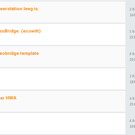
eerstation leeg is.
2 
16
eoBridge. (ecowitt)
3 
23
teobridge template
4 
20
2 
18
naar HWA
6 
23
4 
20