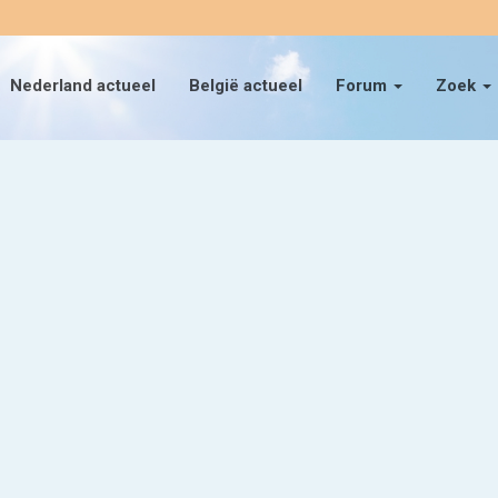
Nederland actueel
België actueel
Forum
Zoek