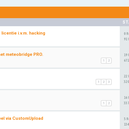
ST
icentie i.v.m. hacking
0 
91
met meteobridge PRO.
19
67
1
2
22
32
1
2
3
16
33
1
2
el via CustomUpload
5 
13