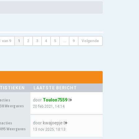
1
van
9
1
2
3
4
5
…
9
Volgende
TISTIEKEN
LAATSTE BERICHT
door
Toulon7559
acties
38 Weergaves
20 feb 2021, 14:14
door
kwajoepje
eacties
095 Weergaves
13 nov 2025, 18:13