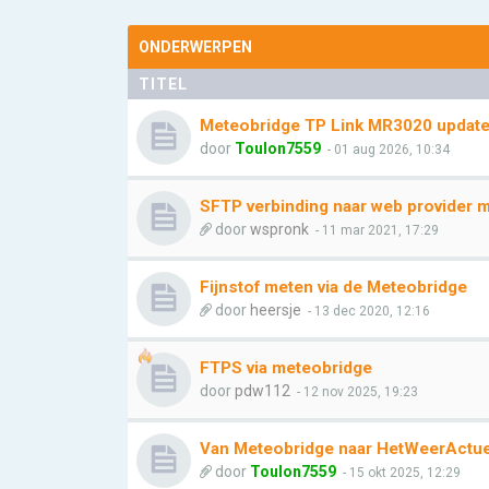
ONDERWERPEN
TITEL
Meteobridge TP Link MR3020 update l
door
Toulon7559
- 01 aug 2026, 10:34
SFTP verbinding naar web provider 
door
wspronk
- 11 mar 2021, 17:29
Fijnstof meten via de Meteobridge
door
heersje
- 13 dec 2020, 12:16
FTPS via meteobridge
door
pdw112
- 12 nov 2025, 19:23
Van Meteobridge naar HetWeerActue
door
Toulon7559
- 15 okt 2025, 12:29