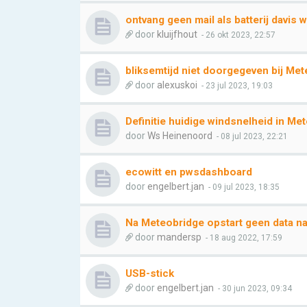
ontvang geen mail als batterij davis w
door
kluijfhout
- 26 okt 2023, 22:57
bliksemtijd niet doorgegeven bij Met
door
alexuskoi
- 23 jul 2023, 19:03
Definitie huidige windsnelheid in Me
door
Ws Heinenoord
- 08 jul 2023, 22:21
ecowitt en pwsdashboard
door
engelbert.jan
- 09 jul 2023, 18:35
Na Meteobridge opstart geen data 
door
mandersp
- 18 aug 2022, 17:59
USB-stick
door
engelbert.jan
- 30 jun 2023, 09:34