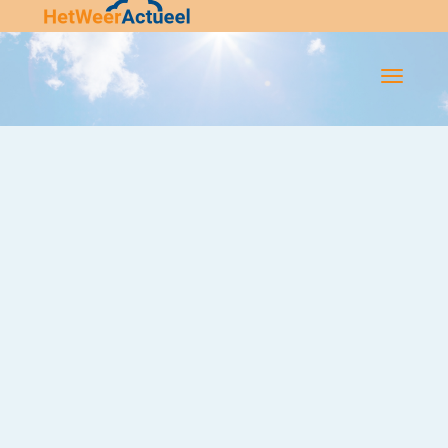
Flip-
Flop
Navigatie