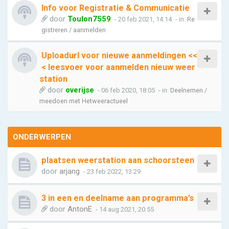
Info voor Registratie & Communicatie
door
Toulon7559
- 20 feb 2021, 14:14
- in:
Re
gistreren / aanmelden
Uploadurl voor nieuwe aanmeldingen <<
< leesvoer voor aanmelden nieuw weer
station
door
overijse
- 06 feb 2020, 18:05
- in:
Deelnemen /
meedoen met Hetweeractueel
ONDERWERPEN
plaatsen weerstation aan schoorsteen
door
arjang
- 23 feb 2022, 13:29
3 in een en deelname aan programma’s
door
AntonE
- 14 aug 2021, 20:55