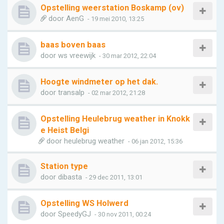
Opstelling weerstation Boskamp (ov)
door
AenG
- 19 mei 2010, 13:25
baas boven baas
door
ws vreewijk
- 30 mar 2012, 22:04
Hoogte windmeter op het dak.
door
transalp
- 02 mar 2012, 21:28
Opstelling Heulebrug weather in Knokk
e Heist Belgi
door
heulebrug weather
- 06 jan 2012, 15:36
Station type
door
dibasta
- 29 dec 2011, 13:01
Opstelling WS Holwerd
door
SpeedyGJ
- 30 nov 2011, 00:24