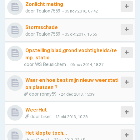
Zonlicht meting
door
Toulon7559
- 05 nov 2016, 07:42
Stormschade
door
Toulon7559
- 05 okt 2017, 15:56
Opstelling blad,grond vochtigheids/te
mp. statio
door
WS Beusichem
- 06 nov 2014, 18:27
Waar en hoe best mijn nieuw weerstati
on plaatsen ?
door
ronny59
- 24 dec 2013, 15:39
WeerHut
door
biker
- 13 okt 2013, 10:28
Het klopte toch...
door
CeesT
- 22 jul 2013, 22:45