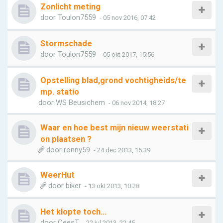
Zonlicht meting
door
Toulon7559
- 05 nov 2016, 07:42
Stormschade
door
Toulon7559
- 05 okt 2017, 15:56
Opstelling blad,grond vochtigheids/te
mp. statio
door
WS Beusichem
- 06 nov 2014, 18:27
Waar en hoe best mijn nieuw weerstati
on plaatsen ?
door
ronny59
- 24 dec 2013, 15:39
WeerHut
door
biker
- 13 okt 2013, 10:28
Het klopte toch...
door
CeesT
- 22 jul 2013, 22:45