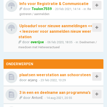
Info voor Registratie & Communicatie
door
Toulon7559
- 20 feb 2021, 14:14
- in:
Re
gistreren / aanmelden
Uploadurl voor nieuwe aanmeldingen <<
< leesvoer voor aanmelden nieuw weer
station
door
overijse
- 06 feb 2020, 18:05
- in:
Deelnemen /
meedoen met Hetweeractueel
ONDERWERPEN
plaatsen weerstation aan schoorsteen
door
arjang
- 23 feb 2022, 13:29
3 in een en deelname aan programma’s
door
AntonE
- 14 aug 2021, 20:55