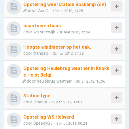
Opstelling weerstation Boskamp (ov)
door
AenG
- 19 mei 2010, 13:25
baas boven baas
door
ws vreewijk
- 30 mar 2012, 22:04
Hoogte windmeter op het dak.
door
transalp
- 02 mar 2012, 21:28
Opstelling Heulebrug weather in Knokk
e Heist Belgi
door
heulebrug weather
- 06 jan 2012, 15:36
Station type
door
dibasta
- 29 dec 2011, 13:01
Opstelling WS Holwerd
door
SpeedyGJ
- 30 nov 2011, 00:24