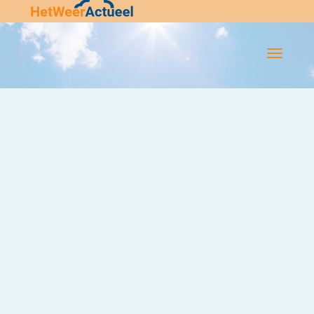
Flip-
Flop
Navigatie