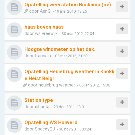
Opstelling weerstation Boskamp (ov)
door
AenG
- 19 mei 2010, 13:25
baas boven baas
door
ws vreewijk
- 30 mar 2012, 22:04
Hoogte windmeter op het dak.
door
transalp
- 02 mar 2012, 21:28
Opstelling Heulebrug weather in Knokk
e Heist Belgi
door
heulebrug weather
- 06 jan 2012, 15:36
Station type
door
dibasta
- 29 dec 2011, 13:01
Opstelling WS Holwerd
door
SpeedyGJ
- 30 nov 2011, 00:24