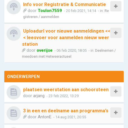
Info voor Registratie & Communicatie
door
Toulon7559
- 20 feb 2021, 14:14
- in:
Re
gistreren / aanmelden
Uploadurl voor nieuwe aanmeldingen <<
< leesvoer voor aanmelden nieuw weer
station
door
overijse
- 06 feb 2020, 18:05
- in:
Deelnemen /
meedoen met Hetweeractueel
ONDERWERPEN
plaatsen weerstation aan schoorsteen
door
arjang
- 23 feb 2022, 13:29
3 in een en deelname aan programma’s
door
AntonE
- 14 aug 2021, 20:55