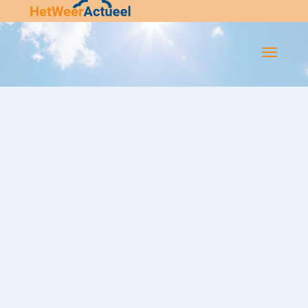
Flip-
Flop
Navigatie