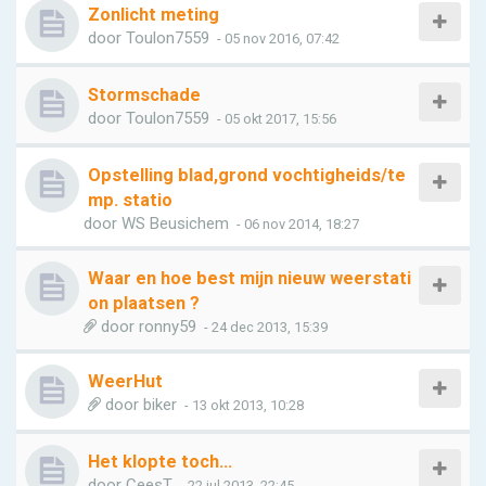
Zonlicht meting
door
Toulon7559
- 05 nov 2016, 07:42
Stormschade
door
Toulon7559
- 05 okt 2017, 15:56
Opstelling blad,grond vochtigheids/te
mp. statio
door
WS Beusichem
- 06 nov 2014, 18:27
Waar en hoe best mijn nieuw weerstati
on plaatsen ?
door
ronny59
- 24 dec 2013, 15:39
WeerHut
door
biker
- 13 okt 2013, 10:28
Het klopte toch...
door
CeesT
- 22 jul 2013, 22:45