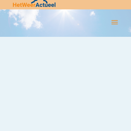
Flip-
Flop
Navigatie