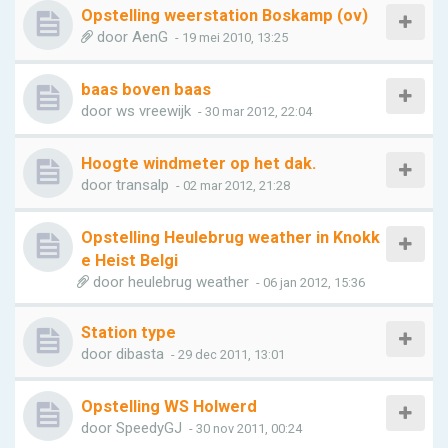
Opstelling weerstation Boskamp (ov)
door
AenG
- 19 mei 2010, 13:25
baas boven baas
door
ws vreewijk
- 30 mar 2012, 22:04
Hoogte windmeter op het dak.
door
transalp
- 02 mar 2012, 21:28
Opstelling Heulebrug weather in Knokk
e Heist Belgi
door
heulebrug weather
- 06 jan 2012, 15:36
Station type
door
dibasta
- 29 dec 2011, 13:01
Opstelling WS Holwerd
door
SpeedyGJ
- 30 nov 2011, 00:24