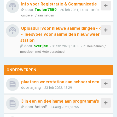
Info voor Registratie & Communicatie
door
Toulon7559
- 20 feb 2021, 14:14
- in:
Re
gistreren / aanmelden
Uploadurl voor nieuwe aanmeldingen <<
< leesvoer voor aanmelden nieuw weer
station
door
overijse
- 06 feb 2020, 18:05
- in:
Deelnemen /
meedoen met Hetweeractueel
ONDERWERPEN
plaatsen weerstation aan schoorsteen
door
arjang
- 23 feb 2022, 13:29
3 in een en deelname aan programma’s
door
AntonE
- 14 aug 2021, 20:55