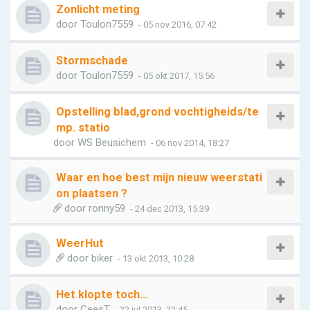
Zonlicht meting
door
Toulon7559
- 05 nov 2016, 07:42
Stormschade
door
Toulon7559
- 05 okt 2017, 15:56
Opstelling blad,grond vochtigheids/te
mp. statio
door
WS Beusichem
- 06 nov 2014, 18:27
Waar en hoe best mijn nieuw weerstati
on plaatsen ?
door
ronny59
- 24 dec 2013, 15:39
WeerHut
door
biker
- 13 okt 2013, 10:28
Het klopte toch...
door
CeesT
- 22 jul 2013, 22:45