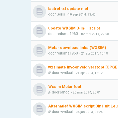
lastret.txt update niet
door
Goris
- 10 sep 2014, 13:40
update WXSIM 3-in-1 script
door
reitsma1960
- 02 mei 2014, 22:08
Metar download links (WXSIM)
door
reitsma1960
- 21 apr 2014, 10:18
wxsimate invoer veld verstopt [OPG
door
wvdkuil
- 21 apr 2014, 12:12
Wxsim Metar fout
door
jango
- 26 mar 2014, 20:01
Alternatief WXSIM script 3in1 uit Le
door
wvdkuil
- 04 jan 2013, 21:26