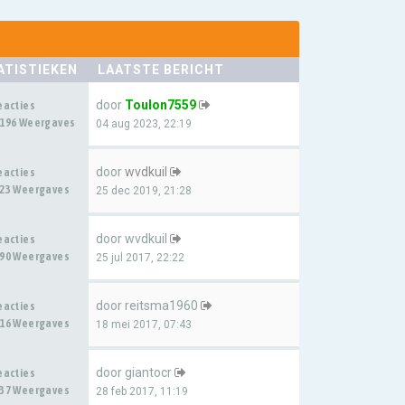
ATISTIEKEN
LAATSTE BERICHT
door
Toulon7559
eacties
196 Weergaves
04 aug 2023, 22:19
door
wvdkuil
eacties
23 Weergaves
25 dec 2019, 21:28
door
wvdkuil
eacties
90 Weergaves
25 jul 2017, 22:22
door
reitsma1960
eacties
16 Weergaves
18 mei 2017, 07:43
door
giantocr
eacties
37 Weergaves
28 feb 2017, 11:19