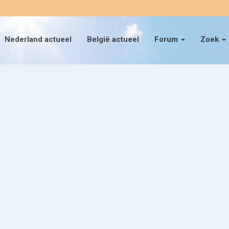
Nederland actueel
België actueel
Forum
Zoek