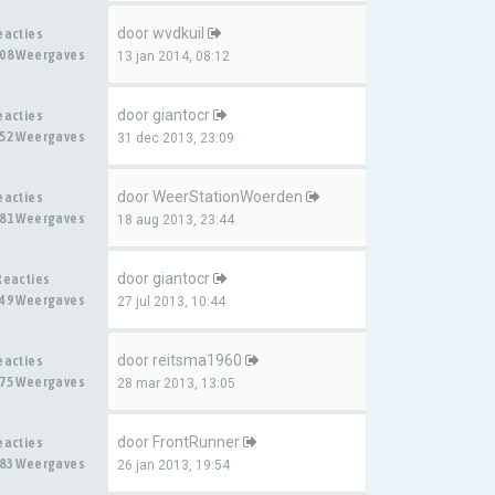
door
wvdkuil
eacties
08 Weergaves
13 jan 2014, 08:12
door
giantocr
eacties
52 Weergaves
31 dec 2013, 23:09
door
WeerStationWoerden
eacties
81 Weergaves
18 aug 2013, 23:44
door
giantocr
Reacties
49 Weergaves
27 jul 2013, 10:44
door
reitsma1960
eacties
75 Weergaves
28 mar 2013, 13:05
door
FrontRunner
eacties
83 Weergaves
26 jan 2013, 19:54