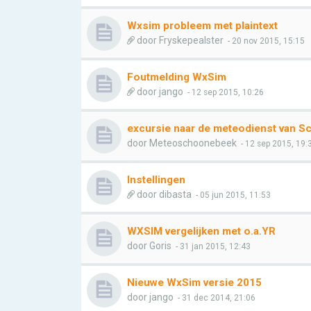
Wxsim probleem met plaintext
door
Fryskepealster
- 20 nov 2015, 15:15
Foutmelding WxSim
door
jango
- 12 sep 2015, 10:26
excursie naar de meteodienst van S
door
Meteoschoonebeek
- 12 sep 2015, 19:
Instellingen
door
dibasta
- 05 jun 2015, 11:53
WXSIM vergelijken met o.a.YR
door
Goris
- 31 jan 2015, 12:43
Nieuwe WxSim versie 2015
door
jango
- 31 dec 2014, 21:06