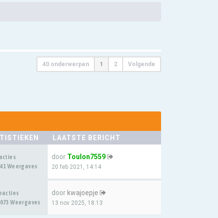
40 onderwerpen
1
2
Volgende
TISTIEKEN
LAATSTE BERICHT
door
Toulon7559
acties
41 Weergaves
20 feb 2021, 14:14
door
kwajoepje
eacties
073 Weergaves
13 nov 2025, 18:13