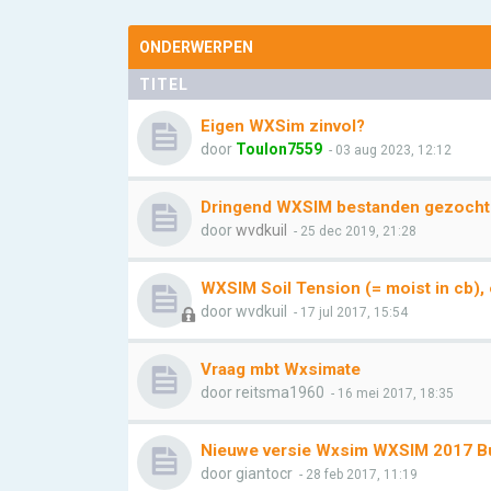
ONDERWERPEN
TITEL
Eigen WXSim zinvol?
door
Toulon7559
- 03 aug 2023, 12:12
Dringend WXSIM bestanden gezocht
door
wvdkuil
- 25 dec 2019, 21:28
WXSIM Soil Tension (= moist in cb)
door
wvdkuil
- 17 jul 2017, 15:54
Vraag mbt Wxsimate
door
reitsma1960
- 16 mei 2017, 18:35
Nieuwe versie Wxsim WXSIM 2017 Bui
door
giantocr
- 28 feb 2017, 11:19