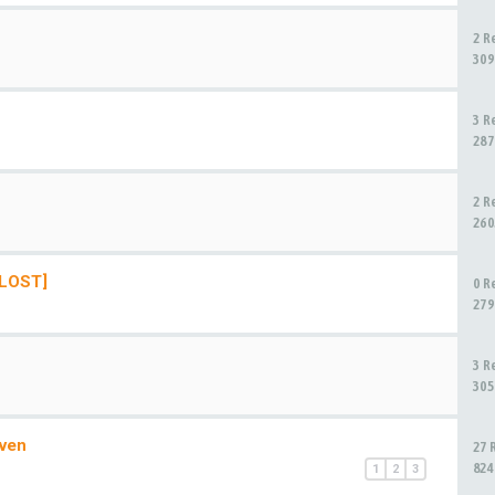
2 R
309
3 R
287
2 R
260
ELOST]
0 R
279
3 R
305
uven
27 
824
1
2
3