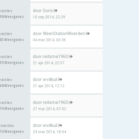
door
Goris
eacties
98 Weergaves
10 sep 2014, 22:29
door
WeerStationWoerden
eacties
03 Weergaves
04 mei 2014, 00:35
door
reitsma1960
eacties
55 Weergaves
21 apr 2014, 22:57
door
wvdkuil
eacties
68 Weergaves
21 apr 2014, 12:12
door
reitsma1960
eacties
76 Weergaves
27 mar 2014, 07:02
door
wvdkuil
Reacties
76 Weergaves
23 mar 2014, 18:04