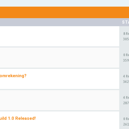
ST
8 R
305
0 R
359
, omrekening?
4 R
342
4 R
287
ld 1.0 Released!
0 R
261