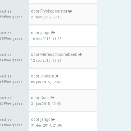
door
Fryskepealster
eacties
59 Weergaves
21 nov 2015, 08:15
door
jango
eacties
50 Weergaves
16 sep 2015, 11:38
door
Meteoschoonebeek
eacties
46 Weergaves
12 sep 2015, 19:31
door
dibasta
eacties
69 Weergaves
05 jun 2015, 12:45
door
Goris
eacties
63 Weergaves
31 jan 2015, 12:43
door
jango
eacties
34 Weergaves
31 dec 2014, 21:06