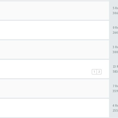
5 R
306
0 R
264
3 R
300
13 
583
1
2
7 R
359
4 R
255