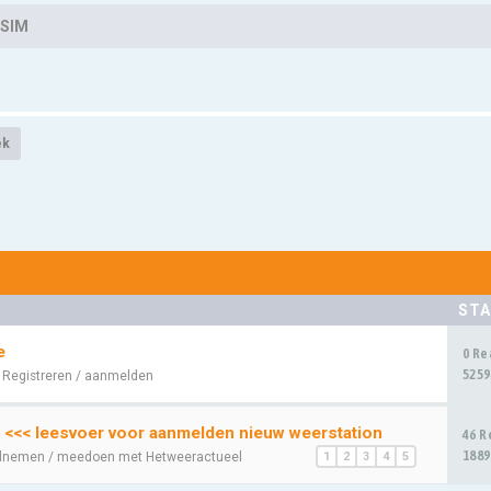
SIM
ek
STA
e
0 Re
5259
:
Registreren / aanmelden
 <<< leesvoer voor aanmelden nieuw weerstation
46 R
1889
lnemen / meedoen met Hetweeractueel
1
2
3
4
5