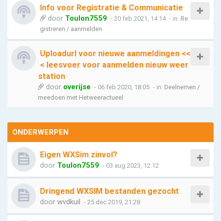
Info voor Registratie & Communicatie
door
Toulon7559
- 20 feb 2021, 14:14
- in:
Re
gistreren / aanmelden
Uploadurl voor nieuwe aanmeldingen <<
< leesvoer voor aanmelden nieuw weer
station
door
overijse
- 06 feb 2020, 18:05
- in:
Deelnemen /
meedoen met Hetweeractueel
ONDERWERPEN
Eigen WXSim zinvol?
door
Toulon7559
- 03 aug 2023, 12:12
Dringend WXSIM bestanden gezocht
door
wvdkuil
- 25 dec 2019, 21:28