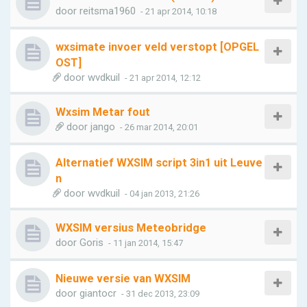
door
reitsma1960
- 21 apr 2014, 10:18
wxsimate invoer veld verstopt [OPGEL
OST]
door
wvdkuil
- 21 apr 2014, 12:12
Wxsim Metar fout
door
jango
- 26 mar 2014, 20:01
Alternatief WXSIM script 3in1 uit Leuve
n
door
wvdkuil
- 04 jan 2013, 21:26
WXSIM versius Meteobridge
door
Goris
- 11 jan 2014, 15:47
Nieuwe versie van WXSIM
door
giantocr
- 31 dec 2013, 23:09