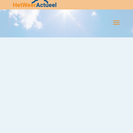
Flip-
Flop
Navigatie