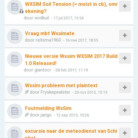
WXSIM Soil Tension (= moist in cb), omr
ekening?
door
wvdkuil
- 17 jul 2017, 15:54
Vraag mbt Wxsimate
door
reitsma1960
- 16 mei 2017, 18:35
Nieuwe versie Wxsim WXSIM 2017 Build
1.0 Released!
door
giantocr
- 28 feb 2017, 11:19
Wxsim probleem met plaintext
door
Fryskepealster
- 20 nov 2015, 15:15
Foutmelding WxSim
door
jango
- 12 sep 2015, 10:26
excursie naar de meteodienst van Schi