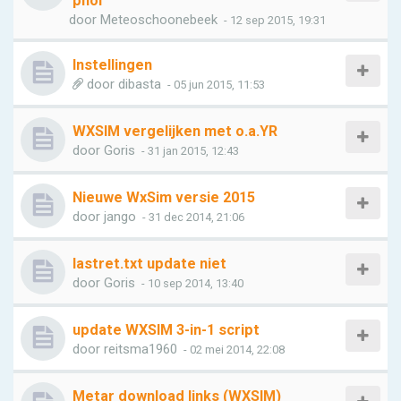
phol
door
Meteoschoonebeek
- 12 sep 2015, 19:31
Instellingen
door
dibasta
- 05 jun 2015, 11:53
WXSIM vergelijken met o.a.YR
door
Goris
- 31 jan 2015, 12:43
Nieuwe WxSim versie 2015
door
jango
- 31 dec 2014, 21:06
lastret.txt update niet
door
Goris
- 10 sep 2014, 13:40
update WXSIM 3-in-1 script
door
reitsma1960
- 02 mei 2014, 22:08
Metar download links (WXSIM)