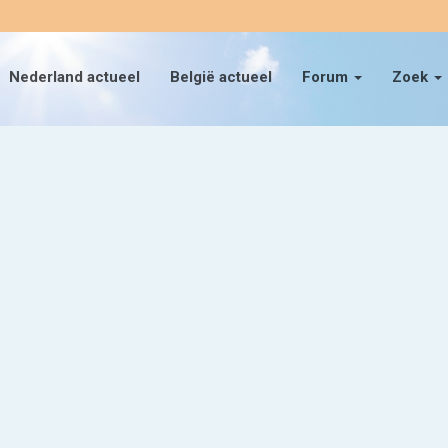
Nederland actueel
België actueel
Forum
Zoek