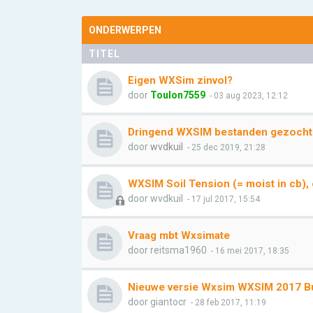
ONDERWERPEN
TITEL
Eigen WXSim zinvol?
door
Toulon7559
- 03 aug 2023, 12:12
Dringend WXSIM bestanden gezocht
door
wvdkuil
- 25 dec 2019, 21:28
WXSIM Soil Tension (= moist in cb)
door
wvdkuil
- 17 jul 2017, 15:54
Vraag mbt Wxsimate
door
reitsma1960
- 16 mei 2017, 18:35
Nieuwe versie Wxsim WXSIM 2017 Bui
door
giantocr
- 28 feb 2017, 11:19