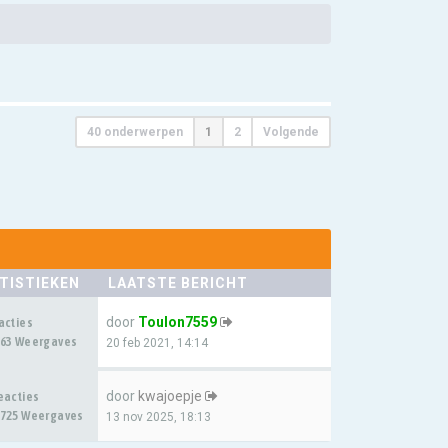
40 onderwerpen
1
2
Volgende
TISTIEKEN
LAATSTE BERICHT
door
Toulon7559
acties
63 Weergaves
20 feb 2021, 14:14
door
kwajoepje
eacties
725 Weergaves
13 nov 2025, 18:13