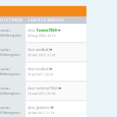
ATISTIEKEN
LAATSTE BERICHT
door
Toulon7559
eacties
196 Weergaves
04 aug 2023, 22:19
door
wvdkuil
eacties
23 Weergaves
25 dec 2019, 21:28
door
wvdkuil
eacties
90 Weergaves
25 jul 2017, 22:22
door
reitsma1960
eacties
16 Weergaves
18 mei 2017, 07:43
door
giantocr
eacties
37 Weergaves
28 feb 2017, 11:19