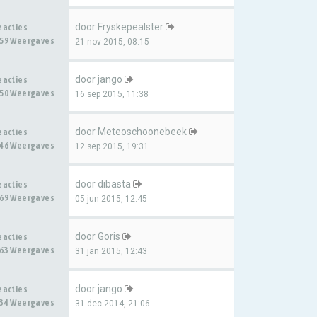
door
Fryskepealster
eacties
59 Weergaves
21 nov 2015, 08:15
door
jango
eacties
50 Weergaves
16 sep 2015, 11:38
door
Meteoschoonebeek
eacties
46 Weergaves
12 sep 2015, 19:31
door
dibasta
eacties
69 Weergaves
05 jun 2015, 12:45
door
Goris
eacties
63 Weergaves
31 jan 2015, 12:43
door
jango
eacties
34 Weergaves
31 dec 2014, 21:06