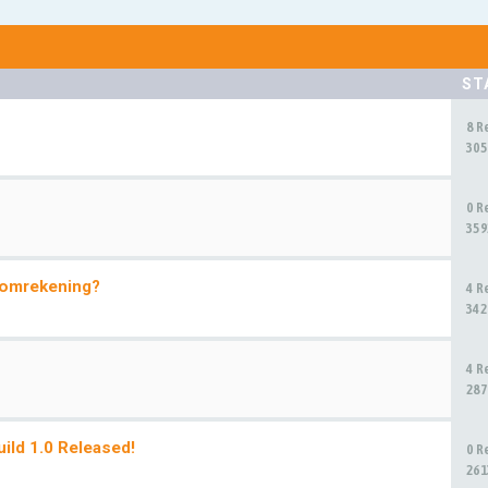
ST
8 R
305
0 R
359
, omrekening?
4 R
342
4 R
287
ld 1.0 Released!
0 R
261