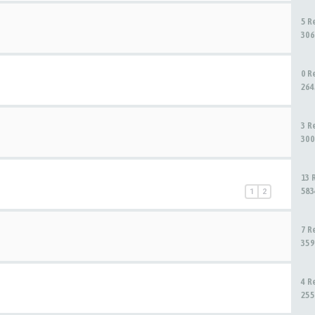
5 R
306
0 R
264
3 R
300
13 
583
1
2
7 R
359
4 R
255