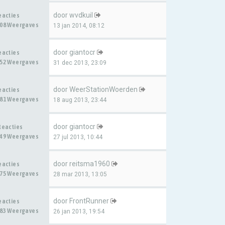
door
wvdkuil
eacties
08 Weergaves
13 jan 2014, 08:12
door
giantocr
eacties
52 Weergaves
31 dec 2013, 23:09
door
WeerStationWoerden
eacties
81 Weergaves
18 aug 2013, 23:44
door
giantocr
Reacties
49 Weergaves
27 jul 2013, 10:44
door
reitsma1960
eacties
75 Weergaves
28 mar 2013, 13:05
door
FrontRunner
eacties
83 Weergaves
26 jan 2013, 19:54