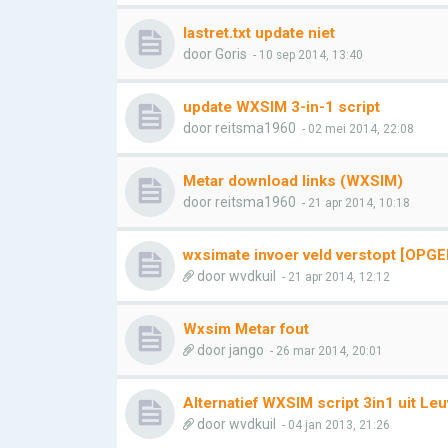
lastret.txt update niet
door
Goris
- 10 sep 2014, 13:40
update WXSIM 3-in-1 script
door
reitsma1960
- 02 mei 2014, 22:08
Metar download links (WXSIM)
door
reitsma1960
- 21 apr 2014, 10:18
wxsimate invoer veld verstopt [OPG
door
wvdkuil
- 21 apr 2014, 12:12
Wxsim Metar fout
door
jango
- 26 mar 2014, 20:01
Alternatief WXSIM script 3in1 uit Le
door
wvdkuil
- 04 jan 2013, 21:26