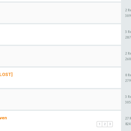
2 R
309
3 R
287
2 R
260
ELOST]
0 R
279
3 R
305
uven
27 
824
1
2
3