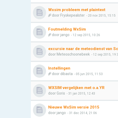
Wxsim probleem met plaintext
door
Fryskepealster
- 20 nov 2015, 15:15
Foutmelding WxSim
door
jango
- 12 sep 2015, 10:26
excursie naar de meteodienst van S
door
Meteoschoonebeek
- 12 sep 2015, 19:
Instellingen
door
dibasta
- 05 jun 2015, 11:53
WXSIM vergelijken met o.a.YR
door
Goris
- 31 jan 2015, 12:43
Nieuwe WxSim versie 2015
door
jango
- 31 dec 2014, 21:06