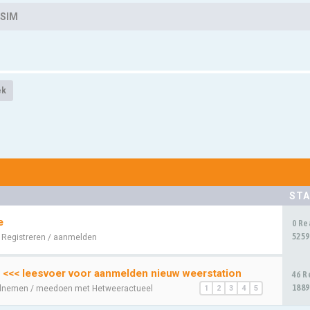
SIM
ek
STA
e
0 Re
5259
:
Registreren / aanmelden
 <<< leesvoer voor aanmelden nieuw weerstation
46 R
1889
lnemen / meedoen met Hetweeractueel
1
2
3
4
5