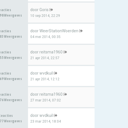
door
Goris
eacties
98 Weergaves
10 sep 2014, 22:29
door
WeerStationWoerden
eacties
03 Weergaves
04 mei 2014, 00:35
door
reitsma1960
eacties
55 Weergaves
21 apr 2014, 22:57
door
wvdkuil
eacties
69 Weergaves
21 apr 2014, 12:12
door
reitsma1960
eacties
76 Weergaves
27 mar 2014, 07:02
door
wvdkuil
Reacties
77 Weergaves
23 mar 2014, 18:04