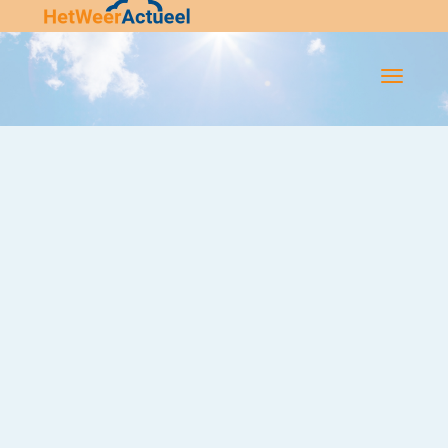
Flip-
Flop
Navigatie