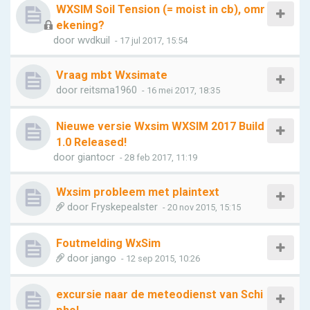
WXSIM Soil Tension (= moist in cb), omr
ekening?
door
wvdkuil
- 17 jul 2017, 15:54
Vraag mbt Wxsimate
door
reitsma1960
- 16 mei 2017, 18:35
Nieuwe versie Wxsim WXSIM 2017 Build
1.0 Released!
door
giantocr
- 28 feb 2017, 11:19
Wxsim probleem met plaintext
door
Fryskepealster
- 20 nov 2015, 15:15
Foutmelding WxSim
door
jango
- 12 sep 2015, 10:26
excursie naar de meteodienst van Schi