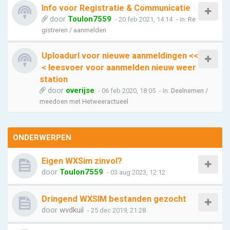
Info voor Registratie & Communicatie
door
Toulon7559
- 20 feb 2021, 14:14
- in:
Re
gistreren / aanmelden
Uploadurl voor nieuwe aanmeldingen <<
< leesvoer voor aanmelden nieuw weer
station
door
overijse
- 06 feb 2020, 18:05
- in:
Deelnemen /
meedoen met Hetweeractueel
ONDERWERPEN
Eigen WXSim zinvol?
door
Toulon7559
- 03 aug 2023, 12:12
Dringend WXSIM bestanden gezocht
door
wvdkuil
- 25 dec 2019, 21:28