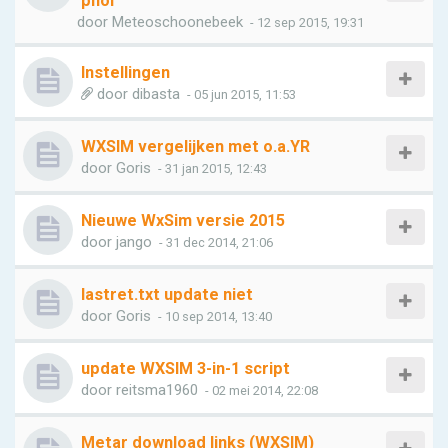
phol
door
Meteoschoonebeek
- 12 sep 2015, 19:31
Instellingen
door
dibasta
- 05 jun 2015, 11:53
WXSIM vergelijken met o.a.YR
door
Goris
- 31 jan 2015, 12:43
Nieuwe WxSim versie 2015
door
jango
- 31 dec 2014, 21:06
lastret.txt update niet
door
Goris
- 10 sep 2014, 13:40
update WXSIM 3-in-1 script
door
reitsma1960
- 02 mei 2014, 22:08
Metar download links (WXSIM)