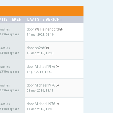
ATISTIEKEN
LAATSTE BERICHT
door
Ws Heinenoord
eacties
19 Weergaves
14 mar 2021, 08:19
door
pb2rdf
eacties
14 Weergaves
15 dec 2016, 13:33
door
Michael1976
eacties
63 Weergaves
12 jun 2016, 14:59
door
Michael1976
eacties
00 Weergaves
08 mei 2016, 18:11
door
Michael1976
eacties
51 Weergaves
11 dec 2015, 19:08