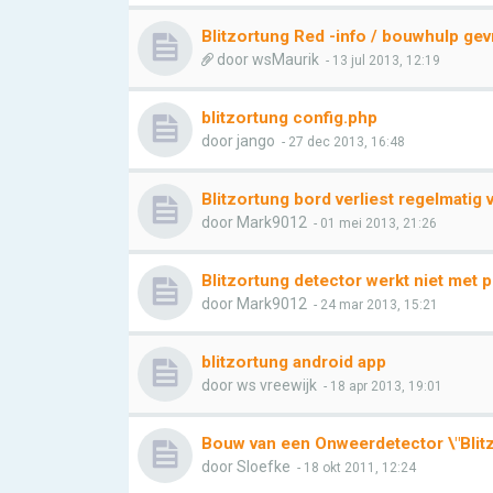
Blitzortung Red -info / bouwhulp ge
door
wsMaurik
- 13 jul 2013, 12:19
blitzortung config.php
door
jango
- 27 dec 2013, 16:48
Blitzortung bord verliest regelmatig 
door
Mark9012
- 01 mei 2013, 21:26
Blitzortung detector werkt niet met 
door
Mark9012
- 24 mar 2013, 15:21
blitzortung android app
door
ws vreewijk
- 18 apr 2013, 19:01
Bouw van een Onweerdetector \"Blit
door
Sloefke
- 18 okt 2011, 12:24