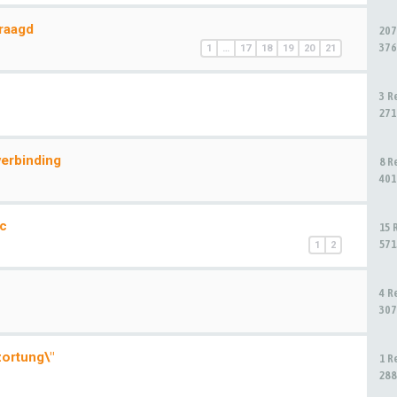
vraagd
207
376
1
…
17
18
19
20
21
3 R
271
verbinding
8 R
401
pc
15 
571
1
2
4 R
307
zortung\"
1 R
288