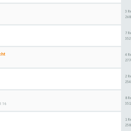
3 R
268
7 R
352
cht
4 R
277
2 R
254
8 R
351
1:16
1 R
258