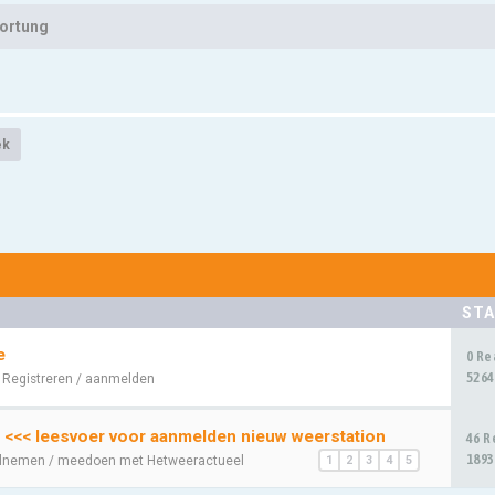
zortung
ek
STA
e
0 Re
5264
:
Registreren / aanmelden
 <<< leesvoer voor aanmelden nieuw weerstation
46 R
1893
lnemen / meedoen met Hetweeractueel
1
2
3
4
5