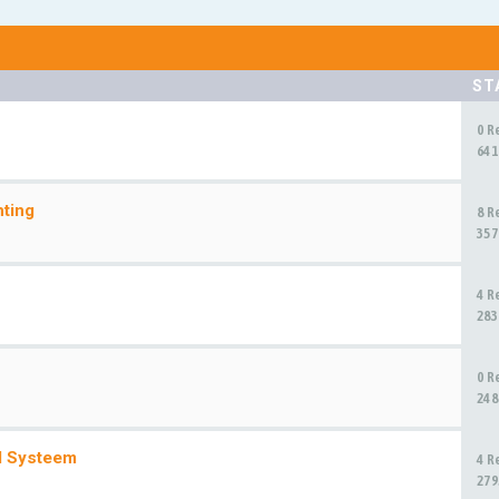
ST
0 R
641
hting
8 R
357
4 R
283
0 R
248
d Systeem
4 R
279