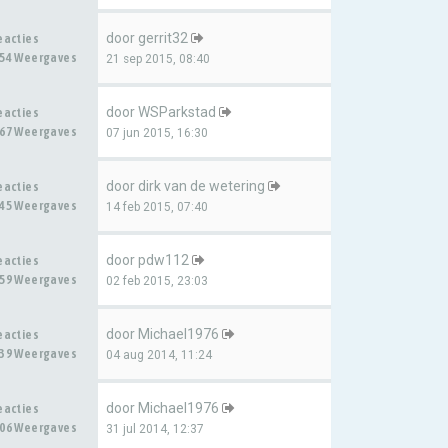
door
gerrit32
eacties
54 Weergaves
21 sep 2015, 08:40
door
WSParkstad
eacties
67 Weergaves
07 jun 2015, 16:30
door
dirk van de wetering
eacties
45 Weergaves
14 feb 2015, 07:40
door
pdw112
eacties
59 Weergaves
02 feb 2015, 23:03
door
Michael1976
eacties
39 Weergaves
04 aug 2014, 11:24
door
Michael1976
eacties
06 Weergaves
31 jul 2014, 12:37