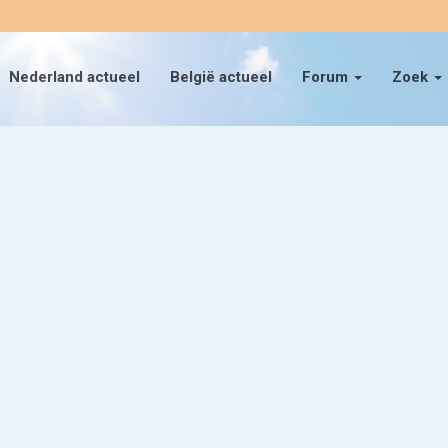
Nederland actueel
België actueel
Forum
Zoek