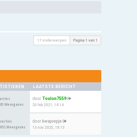
17 onderwerpen
Pagina
1
van
1
TISTIEKEN
LAATSTE BERICHT
door
Toulon7559
acties
03 Weergaves
20 feb 2021, 14:14
door
kwajoepje
eacties
051 Weergaves
13 nov 2025, 18:13