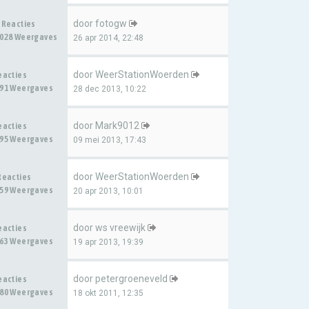
door
fotogw
 Reacties
028 Weergaves
26 apr 2014, 22:48
door
WeerStationWoerden
eacties
91 Weergaves
28 dec 2013, 10:22
door
Mark9012
eacties
95 Weergaves
09 mei 2013, 17:43
door
WeerStationWoerden
Reacties
59 Weergaves
20 apr 2013, 10:01
door
ws vreewijk
eacties
63 Weergaves
19 apr 2013, 19:39
door
petergroeneveld
eacties
80 Weergaves
18 okt 2011, 12:35