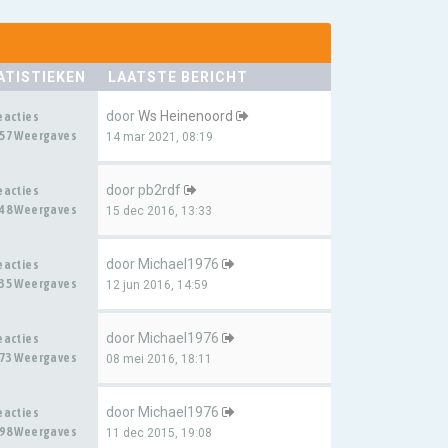
ATISTIEKEN
LAATSTE BERICHT
door
Ws Heinenoord
eacties
57 Weergaves
14 mar 2021, 08:19
door
pb2rdf
eacties
48 Weergaves
15 dec 2016, 13:33
door
Michael1976
eacties
35 Weergaves
12 jun 2016, 14:59
door
Michael1976
eacties
73 Weergaves
08 mei 2016, 18:11
door
Michael1976
eacties
98 Weergaves
11 dec 2015, 19:08