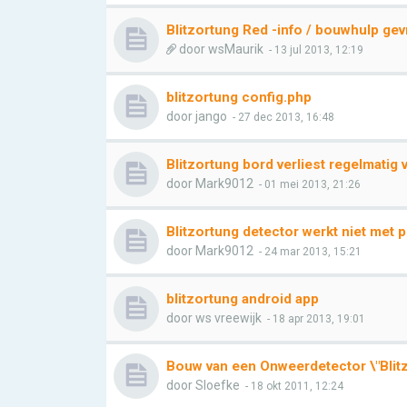
Blitzortung Red -info / bouwhulp ge
door
wsMaurik
- 13 jul 2013, 12:19
blitzortung config.php
door
jango
- 27 dec 2013, 16:48
Blitzortung bord verliest regelmatig 
door
Mark9012
- 01 mei 2013, 21:26
Blitzortung detector werkt niet met 
door
Mark9012
- 24 mar 2013, 15:21
blitzortung android app
door
ws vreewijk
- 18 apr 2013, 19:01
Bouw van een Onweerdetector \"Blit
door
Sloefke
- 18 okt 2011, 12:24