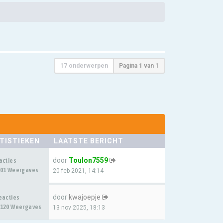
17 onderwerpen
Pagina
1
van
1
TISTIEKEN
LAATSTE BERICHT
door
Toulon7559
acties
01 Weergaves
20 feb 2021, 14:14
door
kwajoepje
eacties
120 Weergaves
13 nov 2025, 18:13