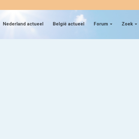
Nederland actueel
België actueel
Forum
Zoek