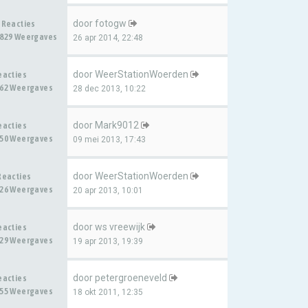
door
fotogw
 Reacties
829 Weergaves
26 apr 2014, 22:48
door
WeerStationWoerden
eacties
62 Weergaves
28 dec 2013, 10:22
door
Mark9012
eacties
50 Weergaves
09 mei 2013, 17:43
door
WeerStationWoerden
Reacties
26 Weergaves
20 apr 2013, 10:01
door
ws vreewijk
eacties
29 Weergaves
19 apr 2013, 19:39
door
petergroeneveld
eacties
55 Weergaves
18 okt 2011, 12:35