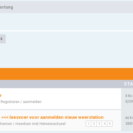
zortung
ek
STA
e
0 Re
5259
:
Registreren / aanmelden
 <<< leesvoer voor aanmelden nieuw weerstation
46 R
1863
lnemen / meedoen met Hetweeractueel
1
2
3
4
5