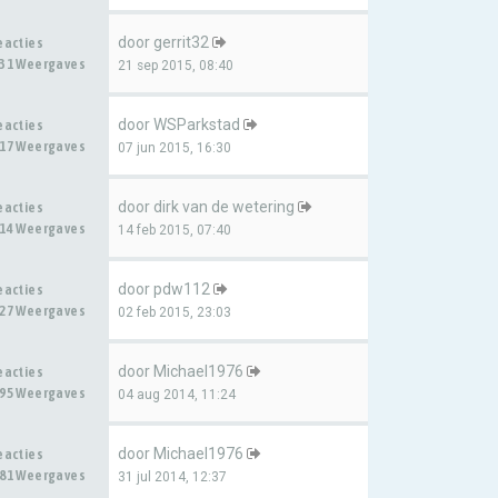
door
gerrit32
eacties
31 Weergaves
21 sep 2015, 08:40
door
WSParkstad
eacties
17 Weergaves
07 jun 2015, 16:30
door
dirk van de wetering
eacties
14 Weergaves
14 feb 2015, 07:40
door
pdw112
eacties
27 Weergaves
02 feb 2015, 23:03
door
Michael1976
eacties
95 Weergaves
04 aug 2014, 11:24
door
Michael1976
eacties
81 Weergaves
31 jul 2014, 12:37