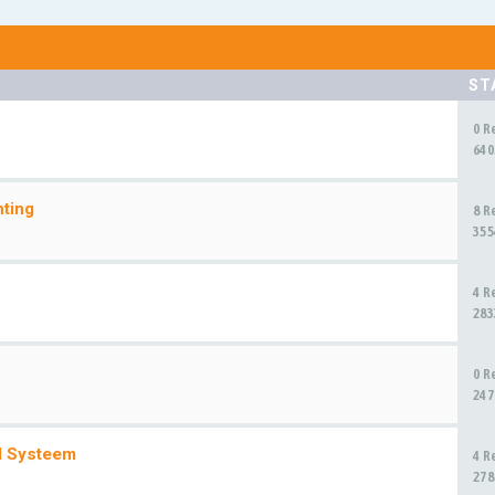
ST
0 R
640
hting
8 R
355
4 R
283
0 R
247
d Systeem
4 R
278