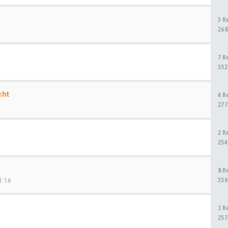
3 R
268
7 R
352
cht
4 R
277
2 R
254
8 R
350
1:16
1 R
257