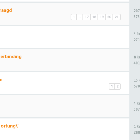
vraagd
207
373
1
…
17
18
19
20
21
3 R
271
verbinding
8 R
401
pc
15 
570
1
2
4 R
307
zortung\"
1 R
288