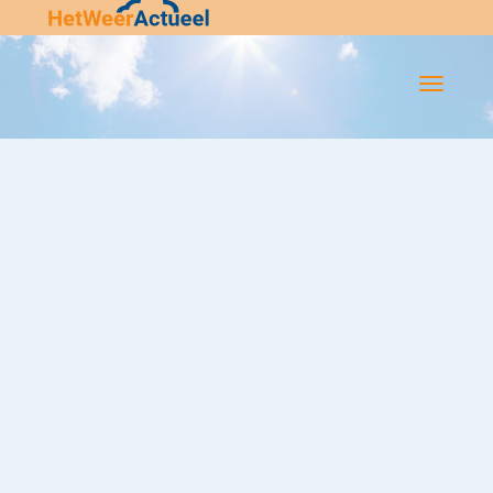
Flip-
Flop
Navigatie