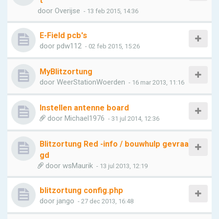
t
door
Overijse
- 13 feb 2015, 14:36
E-Field pcb's
door
pdw112
- 02 feb 2015, 15:26
MyBlitzortung
door
WeerStationWoerden
- 16 mar 2013, 11:16
Instellen antenne board
door
Michael1976
- 31 jul 2014, 12:36
Blitzortung Red -info / bouwhulp gevraa
gd
door
wsMaurik
- 13 jul 2013, 12:19
blitzortung config.php
door
jango
- 27 dec 2013, 16:48