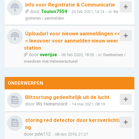
Info voor Registratie & Communicatie
door
Toulon7559
- 20 feb 2021, 14:14
- in:
Re
gistreren / aanmelden
Uploadurl voor nieuwe aanmeldingen <<
< leesvoer voor aanmelden nieuw weer
station
door
overijse
- 06 feb 2020, 18:05
- in:
Deelnemen /
meedoen met Hetweeractueel
ONDERWERPEN
Blitzortung gedeeltelijk uit de lucht
door
Ws Heinenoord
- 14 mar 2021, 08:19
storing red detector door kersverlichti
ng
door
pdw112
- 08 dec 2016, 21:27