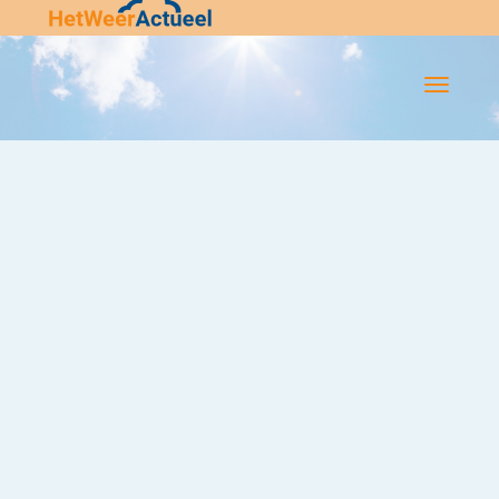
Flip-
Flop
Navigatie