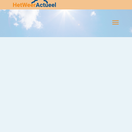
Flip-
Flop
Navigatie