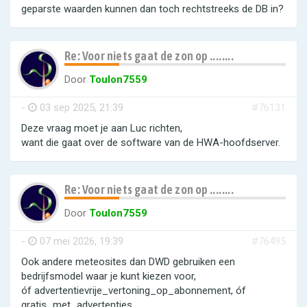
geparste waarden kunnen dan toch rechtstreeks de DB in?
Re: Voor niets gaat de zon op ........
Door
Toulon7559
-
03 sep 2025, 21:39
#76131
Deze vraag moet je aan Luc richten,
want die gaat over de software van de HWA-hoofdserver.
Re: Voor niets gaat de zon op ........
Door
Toulon7559
-
07 mei 2026, 19:39
#76495
Ook andere meteosites dan DWD gebruiken een
bedrijfsmodel waar je kunt kiezen voor,
óf advertentievrije_vertoning_op_abonnement, óf
gratis_met_advertenties.