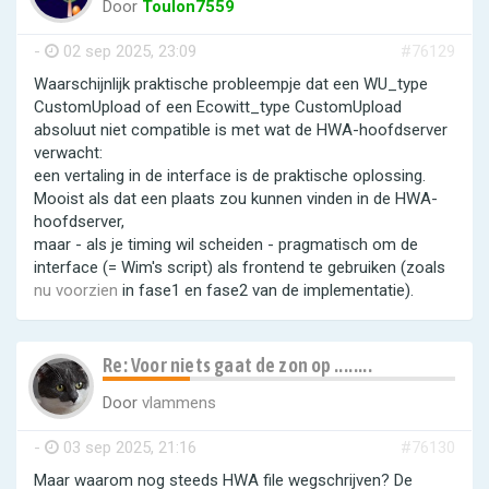
Door
Toulon7559
-
02 sep 2025, 23:09
#76129
Waarschijnlijk praktische probleempje dat een WU_type
CustomUpload of een Ecowitt_type CustomUpload
absoluut niet compatible is met wat de HWA-hoofdserver
verwacht:
een vertaling in de interface is de praktische oplossing.
Mooist als dat een plaats zou kunnen vinden in de HWA-
hoofdserver,
maar - als je timing wil scheiden - pragmatisch om de
interface (= Wim's script) als frontend te gebruiken (zoals
nu voorzien
in fase1 en fase2 van de implementatie).
Re: Voor niets gaat de zon op ........
Door
vlammens
-
03 sep 2025, 21:16
#76130
Maar waarom nog steeds HWA file wegschrijven? De