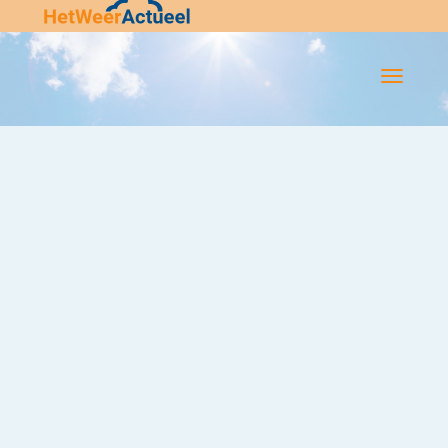
Flip-
Flop
Navigatie