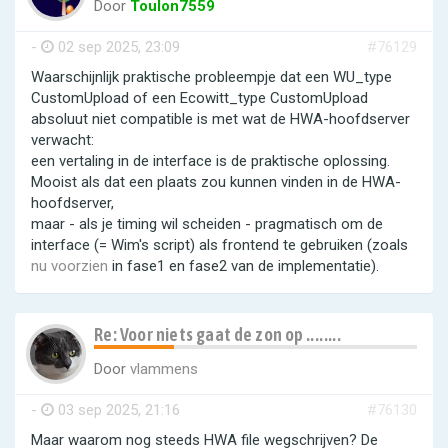
Door
Toulon7559
-
02 sep 2025, 23:09
#76129
Waarschijnlijk praktische probleempje dat een WU_type
CustomUpload of een Ecowitt_type CustomUpload
absoluut niet compatible is met wat de HWA-hoofdserver
verwacht:
een vertaling in de interface is de praktische oplossing.
Mooist als dat een plaats zou kunnen vinden in de HWA-
hoofdserver,
maar - als je timing wil scheiden - pragmatisch om de
interface (= Wim's script) als frontend te gebruiken (zoals
nu voorzien
in fase1 en fase2 van de implementatie).
Re: Voor niets gaat de zon op ........
Door
vlammens
-
03 sep 2025, 21:16
#76130
Maar waarom nog steeds HWA file wegschrijven? De