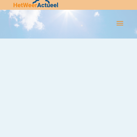
Flip-
Flop
Navigatie