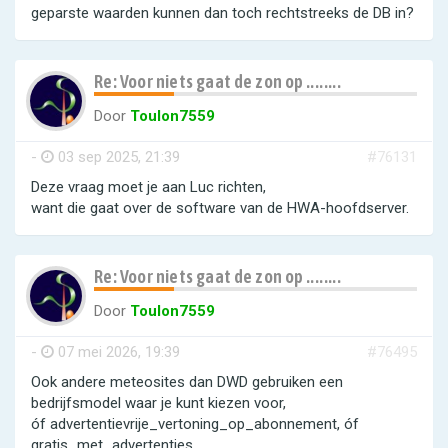
geparste waarden kunnen dan toch rechtstreeks de DB in?
Re: Voor niets gaat de zon op ........
Door
Toulon7559
-
03 sep 2025, 21:39
#76131
Deze vraag moet je aan Luc richten,
want die gaat over de software van de HWA-hoofdserver.
Re: Voor niets gaat de zon op ........
Door
Toulon7559
-
07 mei 2026, 19:39
#76495
Ook andere meteosites dan DWD gebruiken een
bedrijfsmodel waar je kunt kiezen voor,
óf advertentievrije_vertoning_op_abonnement, óf
gratis_met_advertenties.