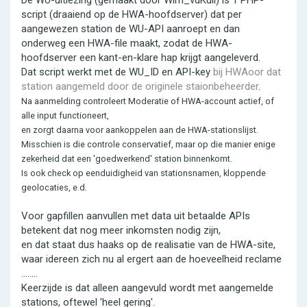
De WU-uitlezing (gemaakt door Wim_vdKuil) is 1 PHP-
script (draaiend op de HWA-hoofdserver) dat per
aangewezen station de WU-API aanroept en dan
onderweg een HWA-file maakt, zodat de HWA-
hoofdserver een kant-en-klare hap krijgt aangeleverd.
Dat script werkt met de WU_ID en API-key
bij HWAoor dat
station aangemeld door de originele staionbeheerder
.
Na aanmelding controleert Moderatie of HWA-account actief, of
alle input functioneert,
en zorgt daarna voor aankoppelen aan de HWA-stationslijst.
Misschien is die controle conservatief, maar op die manier enige
zekerheid dat een 'goedwerkend' station binnenkomt.
Is ook check op eenduidigheid van stationsnamen, kloppende
geolocaties, e.d.
Voor gapfillen aanvullen met data uit betaalde APIs
betekent dat nog meer inkomsten nodig zijn,
en dat staat dus haaks op de realisatie van de HWA-site,
waar idereen zich nu al ergert aan de hoeveelheid reclame
........
Keerzijde is dat alleen aangevuld wordt met aangemelde
stations, oftewel 'heel gering'.