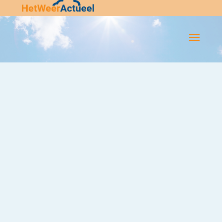
Flip-
Flop
Navigatie