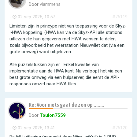
Door
vlammens
-
02 sep 2025, 10:57
#76119
Limieten zijn in princype niet van toepassing voor de Skyz-
>HWA koppeling. (HWA kan via de Skyz-API alle stations
uitlezen die hun gegevens met HWA wensen te delen,
zoals bijvoorbeeld het weerstation Nieuwvliet dat (via een
grote omweg) word uitgelezen.
Alle puzzelstukken zijn er... Enkel kwestie van
implementatie aan de HWA kant. Nu verloopt het via een
best grote omweg via een hulpserver, die eerst de API-
responses omzet naar HWA files...
Re: Voor niets gaat de zon op ........
Door
Toulon7559
-
02 sep 2025, 13:41
#76120