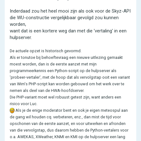
Inderdaad zou het heel mooi zijn als ook voor de Skyz-API
die WU-constructie vergelijkbaar gevolgd zou kunnen
worden,
want dat is een kortere weg dan met die 'vertaling' in een
hulpserver.
De actuele opzet is historisch gevormd.
Als er tonutoe bij behoeftevraag een nieuwe uitlezing gemaakt
moest worden, dan is de eerste aanzet met mijn
programmeerkennis een Python-script op de hulpserver als
'probeer-vertaler', met de hoop dat als vervolgstap ooit een variant
van Wim's PHP-script kan worden gebouwd om het werk over te
nemen als deel van de HWA-hoofdserver.
Die PHP-variant moet wel robuust getest zijn, want anders een
risico voor Luc.
Als je de enige moderator bent en ook je eigen meteospul aan
de gang wil houden cq. verbeteren, enz., dan mist de tijd voor
opschonen van de eerste aanzet, en voor uitwerken en afronden
van die vervolgstap, dus daarom hebben de Python-vertalers voor
o.a. AWEKAS, XWeather, KNMI en KMI op de hulpserver een lang