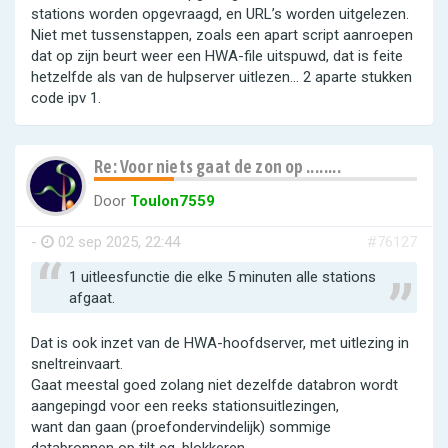
stations worden opgevraagd, en URL’s worden uitgelezen.
Niet met tussenstappen, zoals een apart script aanroepen
dat op zijn beurt weer een HWA-file uitspuwd, dat is feite
hetzelfde als van de hulpserver uitlezen… 2 aparte stukken
code ipv 1.
Re: Voor niets gaat de zon op ........
Door
Toulon7559
-
02 sep 2025, 22:44
#76127
1 uitleesfunctie die elke 5 minuten alle stations
afgaat.
Dat is ook inzet van de HWA-hoofdserver, met uitlezing in
sneltreinvaart.
Gaat meestal goed zolang niet dezelfde databron wordt
aangepingd voor een reeks stationsuitlezingen,
want dan gaan (proefondervindelijk) sommige