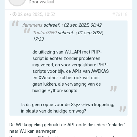
Door
wvdkuil
-
02 sep 2025, 10:52
#76118
vlammens
schreef:
↑
02 sep 2025, 08:42
Toulon7559
schreef:
↑
01 sep 2025,
17:33
de uitlezing van WU_API met PHP-
script is echter zonder problemen
ingevoegd, en voor vergelijkbare PHP-
scripts voor bijv. de APIs van AWEKAS
en XWeather zal het ook wel ooit
gaan lukken, als vervanging van de
huidige Python-scripts.
Is dit geen optie voor de Skyz->hwa koppeling,
in plaats van de huidige omweg?
De WU koppeling gebruikt de API-code die iedere 'oplader"
naar WU kan aanvragen.