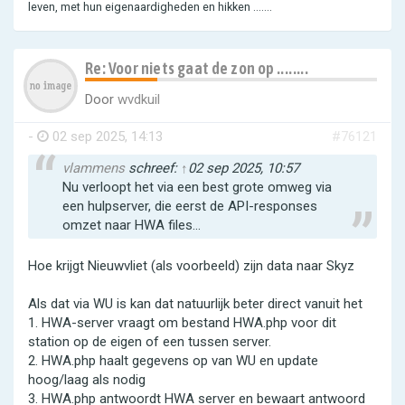
leven, met hun eigenaardigheden en hikken .......
Re: Voor niets gaat de zon op ........
Door
wvdkuil
-
02 sep 2025, 14:13
#76121
vlammens
schreef:
↑
02 sep 2025, 10:57
Nu verloopt het via een best grote omweg via
een hulpserver, die eerst de API-responses
omzet naar HWA files...
Hoe krijgt Nieuwvliet (als voorbeeld) zijn data naar Skyz
Als dat via WU is kan dat natuurlijk beter direct vanuit het
1. HWA-server vraagt om bestand HWA.php voor dit
station op de eigen of een tussen server.
2. HWA.php haalt gegevens op van WU en update
hoog/laag als nodig
3. HWA.php antwoordt HWA server en bewaart antwoord