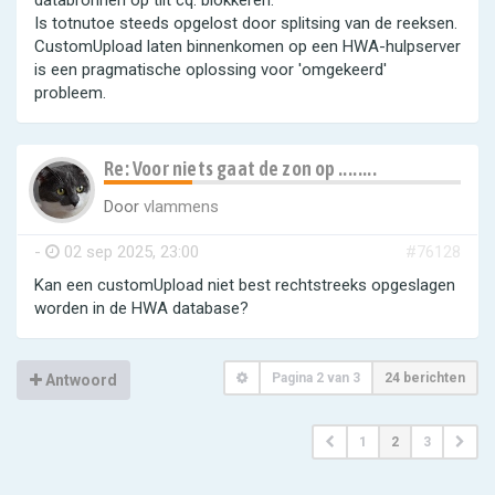
databronnen op tilt cq. blokkeren.
Is totnutoe steeds opgelost door splitsing van de reeksen.
CustomUpload laten binnenkomen op een HWA-hulpserver
is een pragmatische oplossing voor 'omgekeerd'
probleem.
Re: Voor niets gaat de zon op ........
Door
vlammens
-
02 sep 2025, 23:00
#76128
Kan een customUpload niet best rechtstreeks opgeslagen
worden in de HWA database?
Pagina
2
van
3
24 berichten
Antwoord
1
2
3