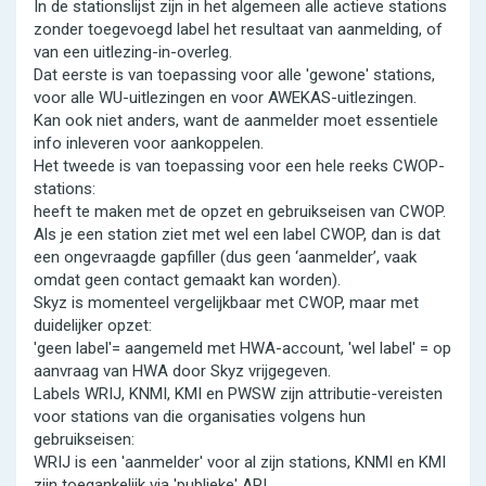
In de stationslijst zijn in het algemeen alle actieve stations
zonder toegevoegd label het resultaat van aanmelding, of
van een uitlezing-in-overleg.
Dat eerste is van toepassing voor alle 'gewone' stations,
voor alle WU-uitlezingen en voor AWEKAS-uitlezingen.
Kan ook niet anders, want de aanmelder moet essentiele
info inleveren voor aankoppelen.
Het tweede is van toepassing voor een hele reeks CWOP-
stations:
heeft te maken met de opzet en gebruikseisen van CWOP.
Als je een station ziet met wel een label CWOP, dan is dat
een ongevraagde gapfiller (dus geen ‘aanmelder’, vaak
omdat geen contact gemaakt kan worden).
Skyz is momenteel vergelijkbaar met CWOP, maar met
duidelijker opzet:
'geen label'= aangemeld met HWA-account, 'wel label' = op
aanvraag van HWA door Skyz vrijgegeven.
Labels WRIJ, KNMI, KMI en PWSW zijn attributie-vereisten
voor stations van die organisaties volgens hun
gebruikseisen:
WRIJ is een 'aanmelder' voor al zijn stations, KNMI en KMI
zijn toegankelijk via 'publieke' API.