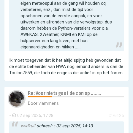
eigen meteospul aan de gang wil houden cq.
verbeteren, enz., dan mist de tijd voor
opschonen van de eerste aanpak, en voor
uitwerken en afronden van die vervolgstap, dus
daarom hebben de Python-vertalers voor o.a.
AWEKAS, XWeather, KNMI en KMI op de
hulpserver een lang leven, met hun
eigenaardigheden en hikken .......
Ik moet toegeven dat ik het altijd spijtig heb gevonden dat
de echte beheerder van HWA nog iemand anders is dan de
Toulon7559, die toch de enige is die actief is op het forum.
Re: Voor niets gaat de zon op ........
Door
vlammens
-
02 sep 2025, 17:28
#76125
wvdkuil
schreef:
↑
02 sep 2025, 14:13