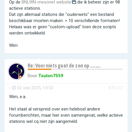
Op de
BNLWN-mesonet website
die ik beheer zijn er 98
actieve stations.
Dat zijn allemaal stations die "ouderwets" een bestand
beschikbaar moeten maken. > 10 verschillende formaten!
Helaas was er geen "custom-upload" toen deze scripts
werden ontwikkeld.
Wim
Re: Voor niets gaat de zon op ........
Door
Toulon7559
-
02 sep 2025, 14:53
#76122
Wim, e.a.
Het staat al verspreid over een heleboel andere
forumberichten, maar hier even samengevat, welke actieve
stations wel cq niet zijn aangemeld.