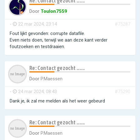
Re: Contact gezocht ......
Door
Toulon7559
-
22 mar 2024, 23:14
#75287
Fout lijkt gevonden: corrupte datafile.
Even niets doen, terwijl we aan deze kant verder
foutzoeken en testdraaien.
Re: Contact gezocht ......
Door
P.Maessen
-
24 mar 2024, 08:43
#75290
Dank je, ik zal me melden als het weer gebeurd
Re: Contact gezocht ......
Door
P.Maessen