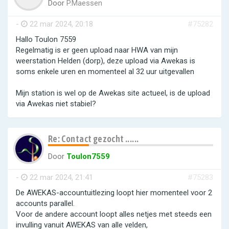
Door
P.Maessen
-
22 mar 2024, 20:18
#75282
Hallo Toulon 7559
Regelmatig is er geen upload naar HWA van mijn
weerstation Helden (dorp), deze upload via Awekas is
soms enkele uren en momenteel al 32 uur uitgevallen
Mijn station is wel op de Awekas site actueel, is de upload
via Awekas niet stabiel?
Re: Contact gezocht ......
Door
Toulon7559
-
22 mar 2024, 21:41
#75283
De AWEKAS-accountuitlezing loopt hier momenteel voor 2
accounts parallel.
Voor de andere account loopt alles netjes met steeds een
invulling vanuit AWEKAS van alle velden,