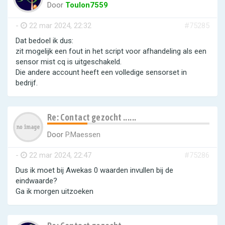
Door
Toulon7559
-
22 mar 2024, 22:32
#75285
Dat bedoel ik dus:
zit mogelijk een fout in het script voor afhandeling als een
sensor mist cq is uitgeschakeld.
Die andere account heeft een volledige sensorset in
bedrijf.
Re: Contact gezocht ......
Door
P.Maessen
-
22 mar 2024, 22:47
#75286
Dus ik moet bij Awekas 0 waarden invullen bij de
eindwaarde?
Ga ik morgen uitzoeken