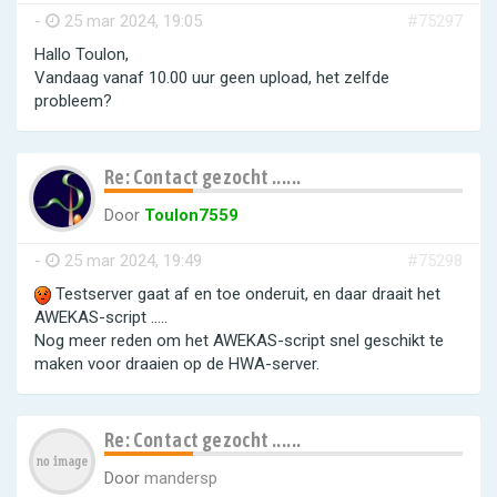
-
25 mar 2024, 19:05
#75297
Hallo Toulon,
Vandaag vanaf 10.00 uur geen upload, het zelfde
probleem?
Re: Contact gezocht ......
Door
Toulon7559
-
25 mar 2024, 19:49
#75298
Testserver gaat af en toe onderuit, en daar draait het
AWEKAS-script .....
Nog meer reden om het AWEKAS-script snel geschikt te
maken voor draaien op de HWA-server.
Re: Contact gezocht ......
Door
mandersp