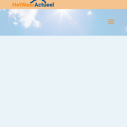
Flip-
Flop
Navigatie