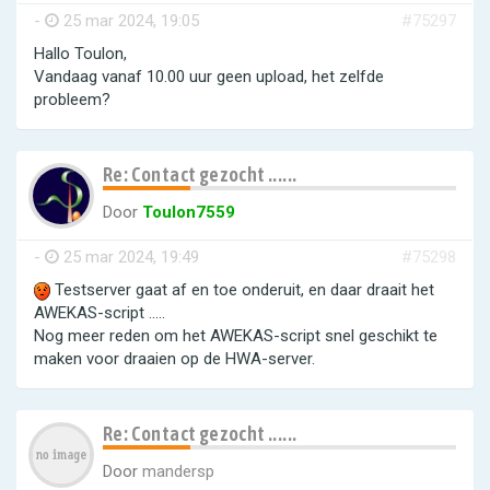
-
25 mar 2024, 19:05
#75297
Hallo Toulon,
Vandaag vanaf 10.00 uur geen upload, het zelfde
probleem?
Re: Contact gezocht ......
Door
Toulon7559
-
25 mar 2024, 19:49
#75298
Testserver gaat af en toe onderuit, en daar draait het
AWEKAS-script .....
Nog meer reden om het AWEKAS-script snel geschikt te
maken voor draaien op de HWA-server.
Re: Contact gezocht ......
Door
mandersp