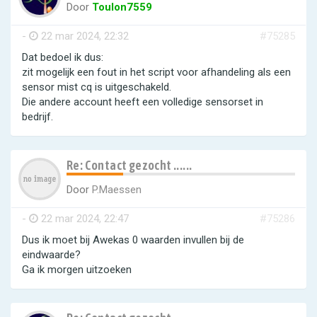
Door
Toulon7559
-
22 mar 2024, 22:32
#75285
Dat bedoel ik dus:
zit mogelijk een fout in het script voor afhandeling als een
sensor mist cq is uitgeschakeld.
Die andere account heeft een volledige sensorset in
bedrijf.
Re: Contact gezocht ......
Door
P.Maessen
-
22 mar 2024, 22:47
#75286
Dus ik moet bij Awekas 0 waarden invullen bij de
eindwaarde?
Ga ik morgen uitzoeken