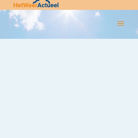
Flip-
Flop
Navigatie