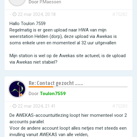
Door
P.Maessen
-
22 mar 2024, 20:18
#75282
Hallo Toulon 7559
Regelmatig is er geen upload naar HWA van mijn
weerstation Helden (dorp), deze upload via Awekas is
soms enkele uren en momenteel al 32 uur uitgevallen
Mijn station is wel op de Awekas site actueel, is de upload
via Awekas niet stabiel?
Re: Contact gezocht ......
Door
Toulon7559
-
22 mar 2024, 21:41
#75283
De AWEKAS-accountuitlezing loopt hier momenteel voor 2
accounts parallel.
Voor de andere account loopt alles netjes met steeds een
invulling vanuit AWEKAS van alle velden,