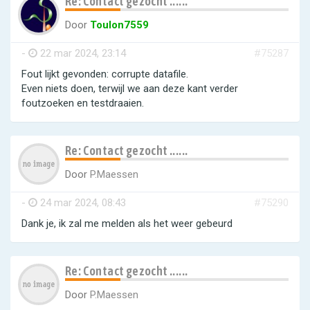
Re: Contact gezocht ......
Door
Toulon7559
-
22 mar 2024, 23:14
#75287
Fout lijkt gevonden: corrupte datafile.
Even niets doen, terwijl we aan deze kant verder
foutzoeken en testdraaien.
Re: Contact gezocht ......
Door
P.Maessen
-
24 mar 2024, 08:43
#75290
Dank je, ik zal me melden als het weer gebeurd
Re: Contact gezocht ......
Door
P.Maessen