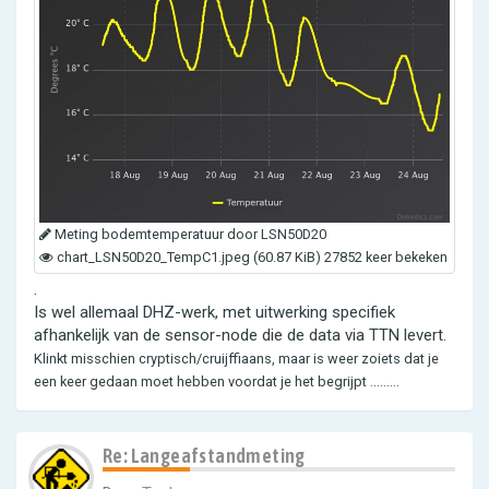
Meting bodemtemperatuur door LSN50D20
chart_LSN50D20_TempC1.jpeg (60.87 KiB) 27852 keer bekeken
.
Is wel allemaal DHZ-werk, met uitwerking specifiek
afhankelijk van de sensor-node die de data via TTN levert.
Klinkt misschien cryptisch/cruijffiaans, maar is weer zoiets dat je
een keer gedaan moet hebben voordat je het begrijpt .........
Re: Langeafstandmeting