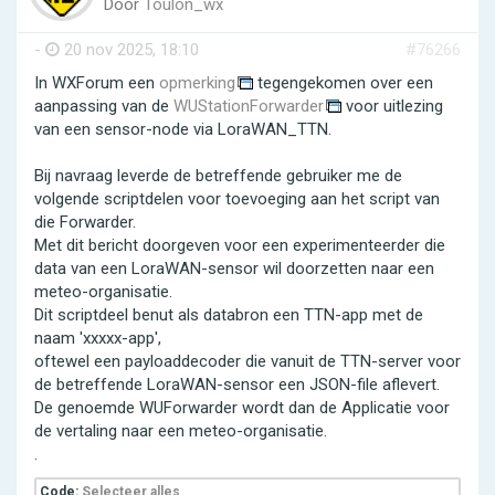
Door
Toulon_wx
-
20 nov 2025, 18:10
#76266
In WXForum een
opmerking
tegengekomen over een
aanpassing van de
WUStationForwarder
voor uitlezing
van een sensor-node via LoraWAN_TTN.
Bij navraag leverde de betreffende gebruiker me de
volgende scriptdelen voor toevoeging aan het script van
die Forwarder.
Met dit bericht doorgeven voor een experimenteerder die
data van een LoraWAN-sensor wil doorzetten naar een
meteo-organisatie.
Dit scriptdeel benut als databron een TTN-app met de
naam 'xxxxx-app',
oftewel een payloaddecoder die vanuit de TTN-server voor
de betreffende LoraWAN-sensor een JSON-file aflevert.
De genoemde WUForwarder wordt dan de Applicatie voor
de vertaling naar een meteo-organisatie.
.
Code:
Selecteer alles