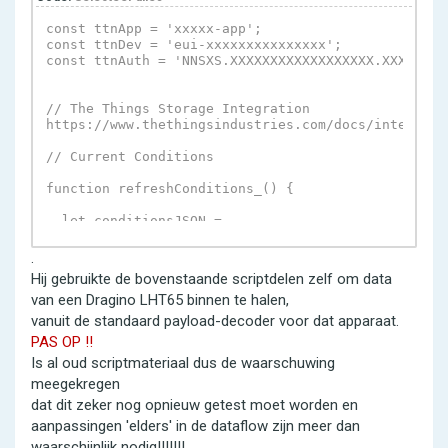
const ttnApp = 'xxxxx-app';

const ttnDev = 'eui-xxxxxxxxxxxxxxx';

const ttnAuth = 'NNSXS.XXXXXXXXXXXXXXXXXX.XXXXXXXX
// The Things Storage Integration

https://www.thethingsindustries.com/docs/integratio
// Current Conditions

function refreshConditions_() {

  let conditionsJSON =

fetchJSON_('https://nam1.cloud.thethings.network/a
  if (!conditionsJSON) { // still no luck? give up

.
    return false;

Hij gebruikte de bovenstaande scriptdelen zelf om data
  }

van een Dragino LHT65 binnen te halen,
vanuit de standaard payload-decoder voor dat apparaat.
PAS OP !!
Is al oud scriptmateriaal dus de waarschuwing
meegekregen
dat dit zeker nog opnieuw getest moet worden en
aanpassingen 'elders' in de dataflow zijn meer dan
waarschijnlijk nodig!!!!!!!