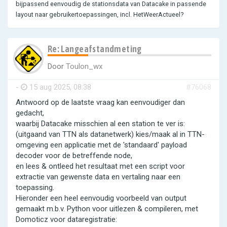
bijpassend eenvoudig de stationsdata van Datacake in passende
layout naar gebruikertoepassingen, incl. HetWeerActueel?
Re: Langeafstandmeting
Door
Toulon_wx
-
15 aug 2025, 08:38
#76068
Antwoord op de laatste vraag kan eenvoudiger dan
gedacht,
waarbij Datacake misschien al een station te ver is:
(uitgaand van TTN als datanetwerk) kies/maak al in TTN-
omgeving een applicatie met de 'standaard' payload
decoder voor de betreffende node,
en lees & ontleed het resultaat met een script voor
extractie van gewenste data en vertaling naar een
toepassing.
Hieronder een heel eenvoudig voorbeeld van output
gemaakt m.b.v. Python voor uitlezen & compileren, met
Domoticz voor dataregistratie: