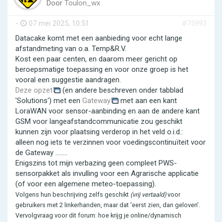
Door
Toulon_wx
-
07 mei 2025, 10:51
#75993
Datacake komt met een aanbieding voor echt lange
afstandmeting van o.a. Temp&R.V.
Kost een paar centen, en daarom meer gericht op
beroepsmatige toepassing en voor onze groep is het
vooral een suggestie aandragen.
Deze opzet
(en andere beschreven onder tabblad
'Solutions') met een
Gateway
met aan een kant
LoraWAN voor sensor-aanbinding en aan de andere kant
GSM voor langeafstandcommunicatie zou geschikt
kunnen zijn voor plaatsing verderop in het veld o.i.d.:
alleen nog iets te verzinnen voor voedingscontinuïteit voor
de Gateway ........
Enigszins tot mijn verbazing geen compleet PWS-
sensorpakket als invulling voor een Agrarische applicatie
(of voor een algemene meteo-toepassing).
Volgens hun beschrijving zelfs geschikt
(vrij vertaald)
voor
gebruikers met 2 linkerhanden, maar dat 'eerst zien, dan geloven'.
Vervolgvraag voor dit forum: hoe krijg je online/dynamisch