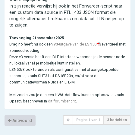
In zijn reactie verwijst hij ook in het Forwarder-script naar
een custom data source in RTL_433 JSON format die
mogelijk alternatief bruikbaar is om data uit TTN netjes op
te zuigen.
Toevoeging 21november2025
Dragino heeft nu ook een
v3
-uitgave van de LSN50
eventueel met
zonnecelvoeding.
Deze v3-versie heeft een BLE-interface waarmee je de sensor-node
nu lokaal vanaf je mobieltje kunt instellen.
LSN50v3 ook te vinden als configuraties met al aangekoppelde
sensoren, zoals SHT31 of DS18B20s, en/of voor de
communicatievormen NBIoT en LTE-M
Met zoiets zou je dus een HWA-dataflow kunnen opbouwen zoals
Opzet5 beschreven in
dit forumbericht
.
Pagina
1
van
1
3 berichten
Antwoord