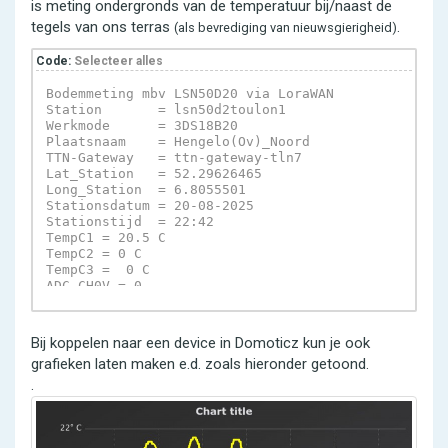
is meting ondergronds van de temperatuur bij/naast de
tegels van ons terras
.
(als bevrediging van nieuwsgierigheid)
Code:
Selecteer alles
Bodemmeting mbv LSN50D20 via LoraWAN 

Station       = lsn50d2toulon1 

Werkmode      = 3DS18B20 

Plaatsnaam    = Hengelo(Ov)_Noord 

TTN-Gateway   = ttn-gateway-tln7 

Lat_Station   = 52.29626465 

Long_Station  = 6.8055501 

Stationsdatum = 20-08-2025 

Stationstijd  = 22:42 

TempC1 = 20.5 C  

TempC2 = 0 C  

TempC3 =  0 C  

ADC_CH0V = 0  

SunriseTime = 2025-08-20 06:23:24+00:00 

SunsetTime = 2025-08-20 20:48:00+00:00 

Systeminfo = TTN_Readout for LSN50D20 

Bij koppelen naar een device in Domoticz kun je ook
Software = Python-script TTN_Reader, version00_202
grafieken laten maken e.d. zoals hieronder getoond.
.