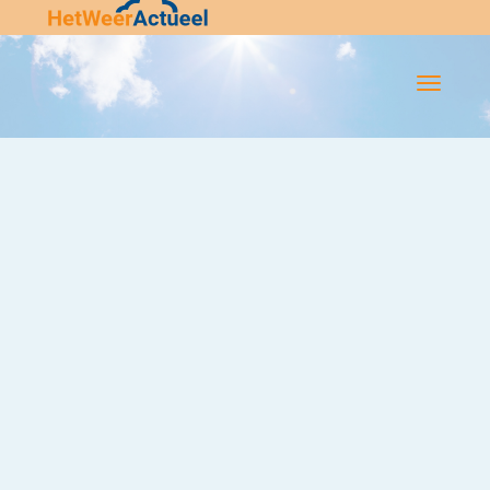
Flip-
Flop
Navigatie