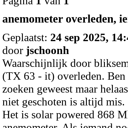
Pagina
1
van
1
anemometer overleden, ie
Geplaatst:
24 sep 2025, 14
door
jschoonh
Waarschijnlijk door bliksem
(TX 63 - it) overleden. Ben
zoeken geweest maar helaas 
niet geschoten is altijd mis.
Het is solar powered 868 M
anemometer. Als iemand nog