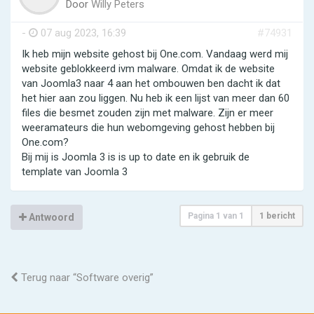
Door
Willy Peters
-
07 aug 2023, 16:39
#74931
Ik heb mijn website gehost bij One.com. Vandaag werd mij
website geblokkeerd ivm malware. Omdat ik de website
van Joomla3 naar 4 aan het ombouwen ben dacht ik dat
het hier aan zou liggen. Nu heb ik een lijst van meer dan 60
files die besmet zouden zijn met malware. Zijn er meer
weeramateurs die hun webomgeving gehost hebben bij
One.com?
Bij mij is Joomla 3 is is up to date en ik gebruik de
template van Joomla 3
Pagina
1
van
1
1 bericht
Antwoord
Terug naar “Software overig”