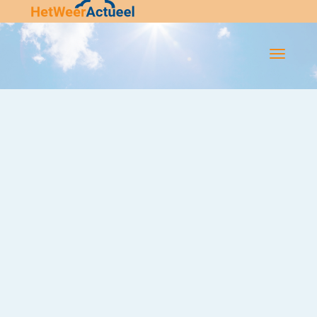
Flip-
Flop
Navigatie