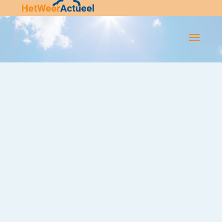
Flip-
Flop
Navigatie