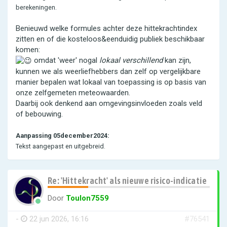
berekeningen.
Benieuwd welke formules achter deze hittekrachtindex
zitten en of die kosteloos&eenduidig publiek beschikbaar
komen:
omdat 'weer' nogal
lokaal verschillend
kan zijn,
kunnen we als weerliefhebbers dan zelf op vergelijkbare
manier bepalen wat lokaal van toepassing is op basis van
onze zelfgemeten meteowaarden.
Daarbij ook denkend aan omgevingsinvloeden zoals veld
of bebouwing.
Aanpassing 05december2024:
Tekst aangepast en uitgebreid.
Re: 'Hittekracht' als nieuwe risico-indicatie
Door
Toulon7559
-
22 jun 2026, 16:16
#76541