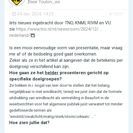
Door
Toulon_wx
-
04 dec 2024, 14:23
#75697
Iets nieuws ingebracht door TNO, KNMI, RIVM en VU:
zie
https://www.tno.nl/nl/newsroom/2024/12/ ...
nederland/
Is een mooi eenvoudige vorm van presentatie, maar vraag
me af of de bedoeling goed gaat overkomen.
Zeker als ze in het artikel al aangeven dat de betekenis per
doelgroep verschillend kan zijn.
Hoe gaan ze het
helder
presenteren gericht op
specifieke doelgroepen?
Ze trekken m.i. nogal van leer door te stellen dat het belang
vergelijkbaar is met windkracht, terwijl we juist zien dat de formele
uitdrukking van windkracht als vermelding in Beaufort in de
weerberichten voor het algemene publiek juist verwatert tot minder
gedefinieerde termen als
'windstil/zwak/licht/matig/sterk/storm/orkaan/ .....'
Hoe zien jullie dat?