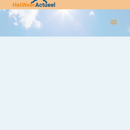
Flip-
Flop
Navigatie