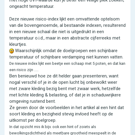
met hoge UVI-waarde kun je beter een veilige plek zoeken,
ongeacht temperatuur.
Deze nieuwe risico-index lijkt een omvattende optelsom
van die bovengenoemde, al bestaande indexen, resulterend
in een nieuwe schaal die niet is uitgedrukt in een
temperatuur o.i.d., maar in een abstracte cijferreeks met
kleurtjes.
Waarschijnlijk omdat de doelgroepen een schijnbare
temperatuur of schijnbare verdamping niet kunnen vatten.
De nieuwe index lijkt een beetje een schaap met 5 poten, en dat kan
een risico zijn .....
Ben benieuwd hoe ze dit helder gaan presenteren, want
nogal verschil of je in de open lucht bij onbewolkt weer
met zware kleding bezig bent met zwaar werk, hetzelfde
met lichte kleding & belasting, of dat je in schaduwrijkere
omgeving rustend bent.
Ze geven door de voorbeelden in het artikel al een hint dat
soort kleding en bezigheid stevig invloed heeft op de
uitkomst per doelgroep.
In dat opzicht mis ik bijv. ook een hint of zoiets als
bewolkingsdichtheid als meetbare grootheid meespeelt in de