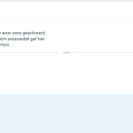
er weer eens geactiveerd
 3cm sneeuwdek gaf hier
rfect