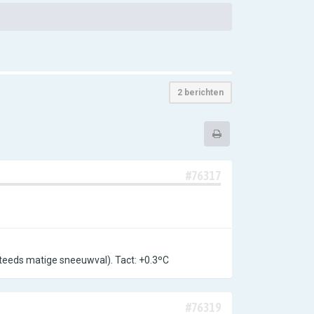
2 berichten
#76317
teeds matige sneeuwval). Tact: +0.3ºC
#76319