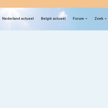
Nederland actueel
België actueel
Forum
Zoek