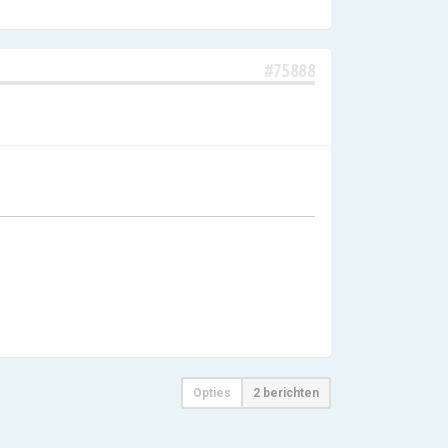
#75888
Opties
2 berichten