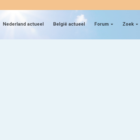
Nederland actueel
België actueel
Forum
Zoek