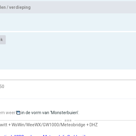
en / verdieping
ek
:50
em weer
in de vorm van 'Monsterbuien'.
owitt + WsWin/WeeWX/GW1000/Meteobridge + DHZ