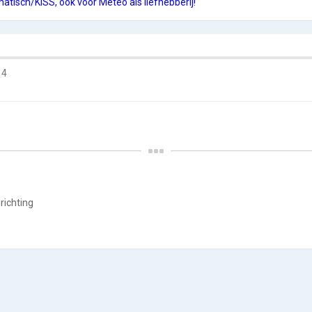
matisch/KISS, ook voor Meteo als liefhebberij!
14
richting