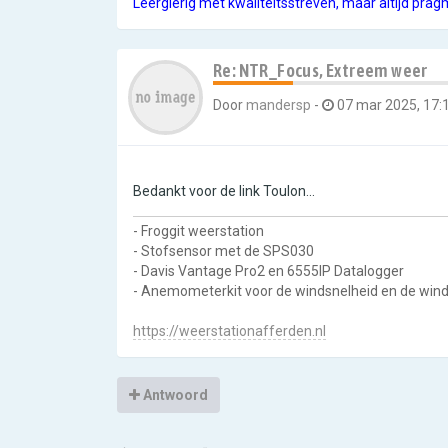
Leergierig met kwaliteitsstreven, maar altijd prag
Re: NTR_Focus, Extreem weer
Door
mandersp
-
07 mar 2025, 17:
Bedankt voor de link Toulon...
- Froggit weerstation
- Stofsensor met de SPS030
- Davis Vantage Pro2 en 6555IP Datalogger
- Anemometerkit voor de windsnelheid en de wind
https://weerstationafferden.nl
Antwoord