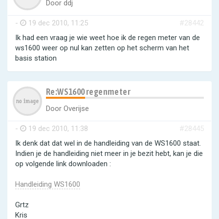
Door
ddj
-
19 dec 2010, 11:25
#28442
Ik had een vraag je wie weet hoe ik de regen meter van de
ws1600 weer op nul kan zetten op het scherm van het
basis station
Re:WS1600 regenmeter
Door
Overijse
-
19 dec 2010, 11:38
#28445
Ik denk dat dat wel in de handleiding van de WS1600 staat.
Indien je de handleiding niet meer in je bezit hebt, kan je die
op volgende link downloaden :
Handleiding WS1600
Grtz
Kris