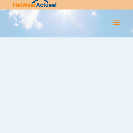
Flip-
Flop
Navigatie