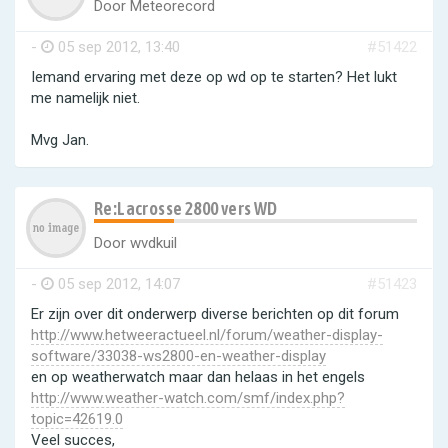
Door
Meteorecord
-
05 sep 2012, 13:40
#51422
Iemand ervaring met deze op wd op te starten? Het lukt
me namelijk niet.
Mvg Jan.
Re:Lacrosse 2800 vers WD
Door
wvdkuil
-
05 sep 2012, 14:07
#51423
Er zijn over dit onderwerp diverse berichten op dit forum
http://www.hetweeractueel.nl/forum/weather-display-
software/33038-ws2800-en-weather-display
en op weatherwatch maar dan helaas in het engels
http://www.weather-watch.com/smf/index.php?
topic=42619.0
Veel succes,