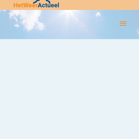
Flip-
Flop
Navigatie