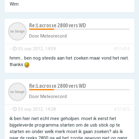
Wim
Re:Lacrosse 2800 vers WD
Door
Meteorecord
-
05 sep 2012, 14:09
#51424
hmm... ben nog steeds aan het zoeken maar vond het niet.
thanks
Re:Lacrosse 2800 vers WD
Door
Meteorecord
-
05 sep 2012, 14:28
#51425
ik ben hier niet echt mee geholpen. moet ik eerst het
bijgeleverde programma starten om de usb stick op te
starten en onder welk merk moet ik gaan zoeken? als ik
naar de reeks 2800 ga wil het zootje gewoon niet op gang