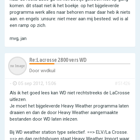
komen. dit staat niet ik het boekje. op het bijgeleverde
programma werk alles naar behoren maar daar heb ik niets
aan. en engels :unsure: niet meer aan mij besteed. wd is al
een ramp op zich.
mvg, jan
Re:Lacrosse 2800 vers WD
Door
wvdkuil
-
05 sep 2012, 15:06
#51426
Als ik het goed lees kan WD niet rechtstreeks de LaCrosse
uitlezen.
Je moet het bijgeleverde Heavy Weather programma laten
draaien en dan de door Heavy Weather aangemaakte
bestanden door WD laten inlezen.
Bij WD weather station type selectief. ==> ELV/La Crosse.
==> en dan rechtsboven staat Heavy Weather Import waar