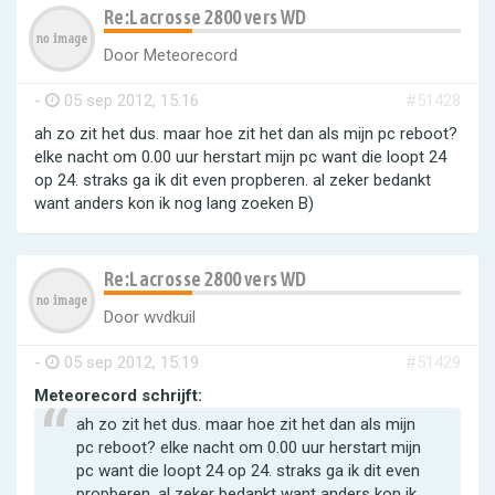
Re:Lacrosse 2800 vers WD
Door
Meteorecord
-
05 sep 2012, 15:16
#51428
ah zo zit het dus. maar hoe zit het dan als mijn pc reboot?
elke nacht om 0.00 uur herstart mijn pc want die loopt 24
op 24. straks ga ik dit even propberen. al zeker bedankt
want anders kon ik nog lang zoeken B)
Re:Lacrosse 2800 vers WD
Door
wvdkuil
-
05 sep 2012, 15:19
#51429
Meteorecord schrijft:
ah zo zit het dus. maar hoe zit het dan als mijn
pc reboot? elke nacht om 0.00 uur herstart mijn
pc want die loopt 24 op 24. straks ga ik dit even
propberen. al zeker bedankt want anders kon ik