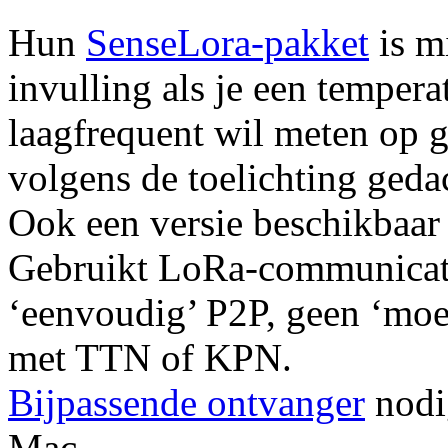
Hun
SenseLora-pakket
is m
invulling als je een temp
laagfrequent wil meten op gr
volgens de toelichting gedac
Ook een versie beschikbaa
Gebruikt LoRa-communicati
‘eenvoudig’ P2P, geen ‘moei
met TTN of KPN.
Bijpassende ontvanger
nodi
Mac.