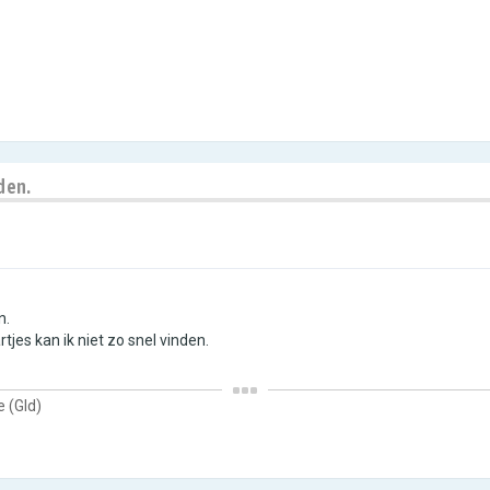
den.
n.
jes kan ik niet zo snel vinden.
 (Gld)