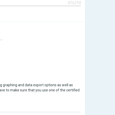
#76298
..
g graphing and data export options as well as
ve to make sure that you use one of the certified