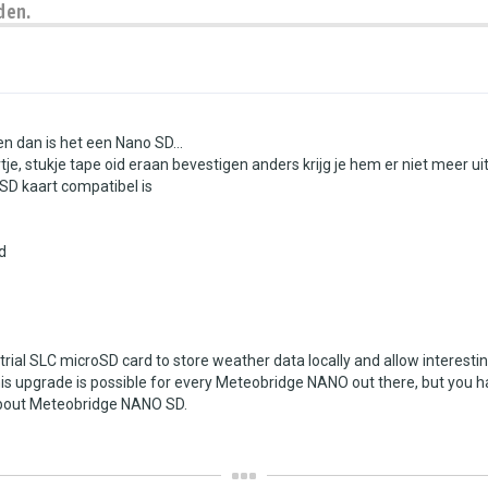
den.
n dan is het een Nano SD...
je, stukje tape oid eraan bevestigen anders krijg je hem er niet meer uit.
SD kaart compatibel is
d
al SLC microSD card to store weather data locally and allow interestin
s upgrade is possible for every Meteobridge NANO out there, but you ha
about Meteobridge NANO SD.