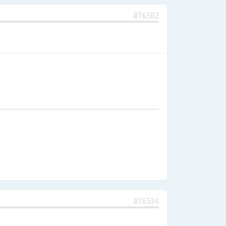
#76502
#76534