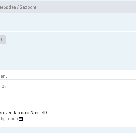
eboden / Gezocht
ek
en.
1:00
s overstap naar Nano SD
ridge-nano