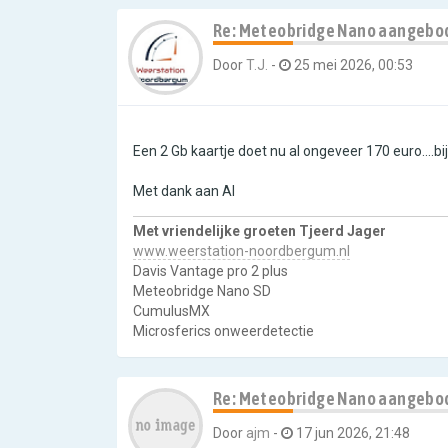
Re: Meteobridge Nano aangebo
Door
T.J.
-
25 mei 2026, 00:53
Een 2 Gb kaartje doet nu al ongeveer 170 euro....b
Met dank aan AI
Met vriendelijke groeten Tjeerd Jager
www.weerstation-noordbergum.nl
Davis Vantage pro 2 plus
Meteobridge Nano SD
CumulusMX
Microsferics onweerdetectie
Re: Meteobridge Nano aangebo
Door
ajm
-
17 jun 2026, 21:48