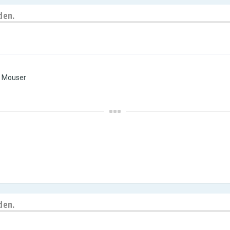
den.
ij Mouser
den.