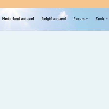
Nederland actueel
België actueel
Forum
Zoek