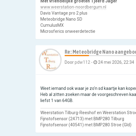
Met vriendelijke groeten Tjeerd Jager
www.weerstation-noordbergum.nl
Davis Vantage pro 2 plus
Meteobridge Nano SD
CumulusMX
Microsferics onweerdetectie
Re: Meteobridge Nano aangebo
Door
pdw112
-
24 mei 2026, 22:34
Weet iemand ook waar je zo'n sd kaartje kan kope
Heb al zitten zoeken maar de voorgeschreven kaart
liefst 1 van 64GB.
Weerstation Tilburg-Reeshof en Weerstation Stroe
Fijnstofsensor (24713) met BMP280 Tilburg
Fijnstofsensor (40541) met BMP280 Stroe (Gld)