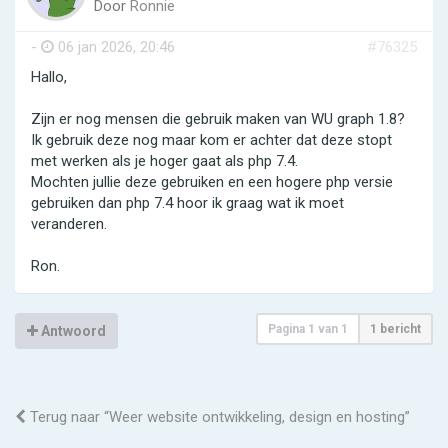
Door
Ronnie
-
06 jan 2026, 20:46
#76325
Hallo,
Zijn er nog mensen die gebruik maken van WU graph 1.8?
Ik gebruik deze nog maar kom er achter dat deze stopt
met werken als je hoger gaat als php 7.4.
Mochten jullie deze gebruiken en een hogere php versie
gebruiken dan php 7.4 hoor ik graag wat ik moet
veranderen.
Ron.
Pagina
1
van
1
1 bericht
Antwoord
Terug naar “Weer website ontwikkeling, design en hosting”