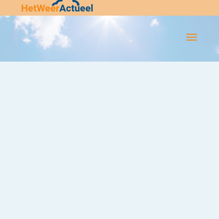
Flip-
Flop
Navigatie