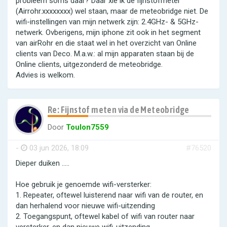
probleem soms daar? Daar xie ik de fijnstofmeter
(Airrohr.xxxxxxxx) wel staan, maar de meteobridge niet. De
wifi-instellingen van mijn netwerk zijn: 2.4GHz- & 5GHz-
netwerk. Ovberigens, mijn iphone zit ook in het segment
van airRohr en die staat wel in het overzicht van Online
clients van Deco. M.a.w.: al mijn apparaten staan bij de
Online clients, uitgezonderd de meteobridge.
Advies is welkom.
Re: Fijnstof meten via de Meteobridge
Door
Toulon7559
-
03 jun 2026, 18:09
#76520
Dieper duiken …..
Hoe gebruik je genoemde wifi-versterker:
1. Repeater, oftewel luisterend naar wifi van de router, en
dan herhalend voor nieuwe wifi-uitzending
2. Toegangspunt, oftewel kabel of wifi van router naar
versterker, en dan nieuwe wifi-uitzending