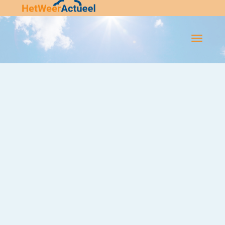
Flip-
Flop
Navigatie