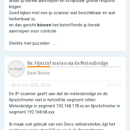
ander ip-bereik aanroepen en schijnbaar goede respons
krijgen.
Goed kijken met een ip-scanner wat beschikbaar en wat
herkenbaar is,
en dan gericht
binnen
het betreffende ip-bereik
aanroepen voor controle.
Sterkte met puzzelen .......
Re: Fijnstof meten via de Meteobridge
Door
Bonne
-
02 jun 2026, 20:53
#76519
De IP-scanner geeft aan dat de meteobnridge en de
fijnstofmeter niet in hetzelfde segment zitten.
Meteobridge in segment 192.168.178.xx en fijnstofmeter in
segment 192.168.68.xxx.
Ik maak ook gebruik van een Deco wifiversterker, ligt het