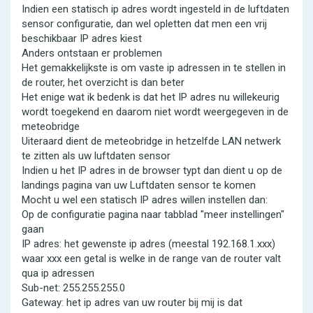
Indien een statisch ip adres wordt ingesteld in de luftdaten
sensor configuratie, dan wel opletten dat men een vrij
beschikbaar IP adres kiest
Anders ontstaan er problemen
Het gemakkelijkste is om vaste ip adressen in te stellen in
de router, het overzicht is dan beter
Het enige wat ik bedenk is dat het IP adres nu willekeurig
wordt toegekend en daarom niet wordt weergegeven in de
meteobridge
Uiteraard dient de meteobridge in hetzelfde LAN netwerk
te zitten als uw luftdaten sensor
Indien u het IP adres in de browser typt dan dient u op de
landings pagina van uw Luftdaten sensor te komen
Mocht u wel een statisch IP adres willen instellen dan:
Op de configuratie pagina naar tabblad "meer instellingen"
gaan
IP adres: het gewenste ip adres (meestal 192.168.1.xxx)
waar xxx een getal is welke in de range van de router valt
qua ip adressen
Sub-net: 255.255.255.0
Gateway: het ip adres van uw router bij mij is dat