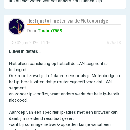
Ik zou niet weten wat het anders zou kunnen zijn
Re: Fijnstof meten via de Meteobridge
Door
Toulon7559
-
02 jun 2026, 11:16
#76518
Duivel in details .....
Niet alleen aansluiting op hetzelfde LAN-segment is
belangrijk.
Ook moet zowel je Luftdaten-sensor als je Meteobridge in
het ip-bereik zitten dat je router vrijgeeft voor dat LAN-
segment:
en zonder ip-conflict, want anders werkt dat hele ip-bereik
niet goed.
Aanroep van een specifiek ip-adres met een browser kan
daarbij misleidend resultaat geven,
want bij sommige netwerk-opzetten kun je vanuit een