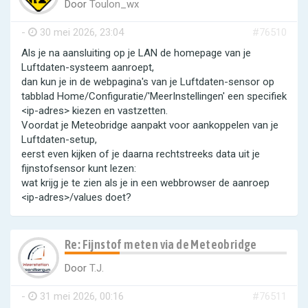
Door
Toulon_wx
-
30 mei 2026, 23:04
#76510
Als je na aansluiting op je LAN de homepage van je
Luftdaten-systeem aanroept,
dan kun je in de webpagina's van je Luftdaten-sensor op
tabblad Home/Configuratie/'MeerInstellingen' een specifiek
<ip-adres> kiezen en vastzetten.
Voordat je Meteobridge aanpakt voor aankoppelen van je
Luftdaten-setup,
eerst even kijken of je daarna rechtstreeks data uit je
fijnstofsensor kunt lezen:
wat krijg je te zien als je in een webbrowser de aanroep
<ip-adres>/values doet?
Re: Fijnstof meten via de Meteobridge
Door
T.J.
-
31 mei 2026, 00:16
#76511