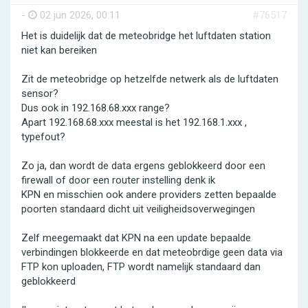
-
02 jun 2026, 00:11
#76517
Het is duidelijk dat de meteobridge het luftdaten station
niet kan bereiken
Zit de meteobridge op hetzelfde netwerk als de luftdaten
sensor?
Dus ook in 192.168.68.xxx range?
Apart 192.168.68.xxx meestal is het 192.168.1.xxx ,
typefout?
Zo ja, dan wordt de data ergens geblokkeerd door een
firewall of door een router instelling denk ik
KPN en misschien ook andere providers zetten bepaalde
poorten standaard dicht uit veiligheidsoverwegingen
Zelf meegemaakt dat KPN na een update bepaalde
verbindingen blokkeerde en dat meteobrdige geen data via
FTP kon uploaden, FTP wordt namelijk standaard dan
geblokkeerd