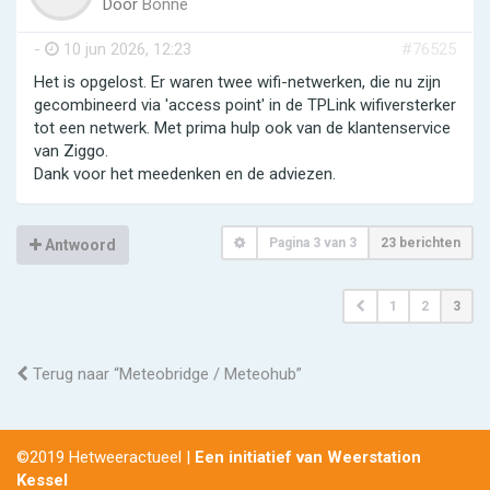
Door
Bonne
-
10 jun 2026, 12:23
#76525
Het is opgelost. Er waren twee wifi-netwerken, die nu zijn
gecombineerd via 'access point' in de TPLink wifiversterker
tot een netwerk. Met prima hulp ook van de klantenservice
van Ziggo.
Dank voor het meedenken en de adviezen.
Pagina
3
van
3
23 berichten
Antwoord
1
2
3
Terug naar “Meteobridge / Meteohub”
©2019 Hetweeractueel |
Een initiatief van Weerstation
Kessel