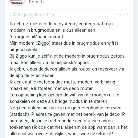
Door
T.J.
-
03 jun 2026, 23:45
#76521
Ik gebruik ook een deco systeem, echter staat mijn
modem in brugmodus en is dus alleen een
"doorgeefluik"naar internet
Mijn modem (Ziggo) staat dus in brugmodus en wifi is
uitgeschakeld
Bij Ziggo kun je zelf niet de modem in brugmodus zetten,
maar kan alleen via de helpdesk/support
Ik gebruik dus de decos alleen als router en reserveer via
de app de IP adressen
Ik denk dat je meteobridge met je modem verbinding
maakt en je luftdaten met de deco router
Een oplossing kan zijn om de wifi van de modem uit te
schakelen of deze als bridge modus in te stellen
Nog een oplossing kan zijn om je meteobridge een vast
(statisch) IP adres te geven met het bereik van je deco IP
adressen, dus in je meteobridge een statisch adres
toekennen (Ik doe dat niet, alleen in de app want dan is het
allemaal wat overzichtelijker, want twee dezelfde IP