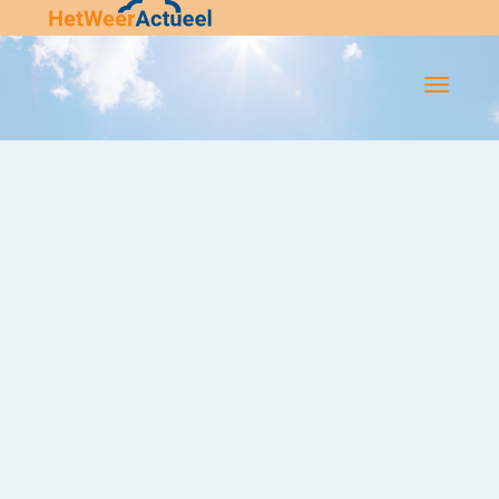
Flip-
Flop
Navigatie