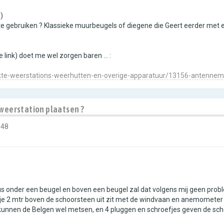
)
e gebruiken ? Klassieke muurbeugels of diegene die Geert eerder met een
link) doet me wel zorgen baren ... :
kte-weerstations-weerhutten-en-overige-apparatuur/13156-antennem
 weerstation plaatsen ?
:48
dus onder een beugel en boven een beugel zal dat volgens mij geen probl
s je 2 mtr boven de schoorsteen uit zit met de windvaan en anemometer 
unnen de Belgen wel metsen, en 4 pluggen en schroefjes geven de sch