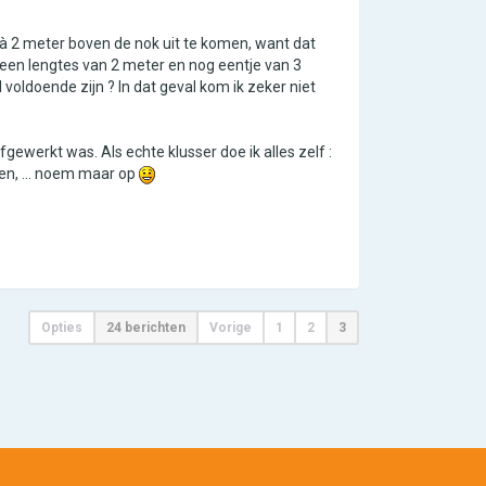
à 2 meter boven de nok uit te komen, want dat
lleen lengtes van 2 meter en nog eentje van 3
voldoende zijn ? In dat geval kom ik zeker niet
ewerkt was. Als echte klusser doe ik alles zelf :
ken, ... noem maar op
Opties
24 berichten
Vorige
1
2
3