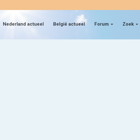
Nederland actueel
België actueel
Forum
Zoek