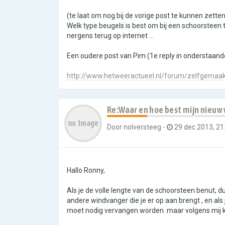
(te laat om nog bij de vorige post te kunnen zetten
Welk type beugels is best om bij een schoorsteen t
nergens terug op internet ...
Een oudere post van Pim (1e reply in onderstaande 
http://www.hetweeractueel.nl/forum/zelfgemaa
Re:Waar en hoe best mijn nieuw
Door
nolversteeg
-
29 dec 2013, 21
Hallo Ronny,
Als je de volle lengte van de schoorsteen benut, 
andere windvanger die je er op aan brengt , en al
moet nodig vervangen worden. maar volgens mij k