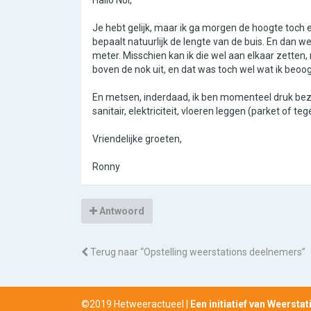
Je hebt gelijk, maar ik ga morgen de hoogte toch
bepaalt natuurlijk de lengte van de buis. En dan w
meter. Misschien kan ik die wel aan elkaar zetten,
boven de nok uit, en dat was toch wel wat ik beoo
En metsen, inderdaad, ik ben momenteel druk bezig
sanitair, elektriciteit, vloeren leggen (parket of
Vriendelijke groeten,
Ronny
Antwoord
Terug naar “Opstelling weerstations deelnemers”
©2019 Hetweeractueel |
Een initiatief van Weersta