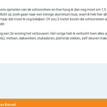
 eens opmeten van de schoorsteen en hoe hoog ik dan nog moet om 1,5 
ellicht op zoek gaan naar een stevige aluminium buis, want ik heb hier a
 maar dat moet ik nog bekijken. Of zou 2 meter boven die schoorsteen al 
gde.
 een 2e woning het verbouwen. Het vorige heb ik verkocht toen alles afg
 tegels), metsen, dakwerken, stukadoren, plafonds steken, zelf deuren ma
tion Kessel