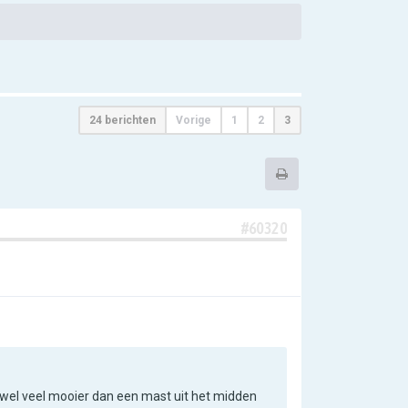
24 berichten
Vorige
1
2
3
#60320
r wel veel mooier dan een mast uit het midden