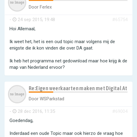
Door
Ferlex
-
24 sep 2015, 19:48
#65754
Hoi Allemaal,
Ik weet het, het is een oud topic maar volgens mij de
enigste die ik kon vinden die over DA gaat.
Ik heb het programma net gedownload maar hoe krijg ik de
map van Nederland ervoor?
Re:Eigen weerkaarten maken met Digital Atmo
Door
WSParkstad
-
28 dec 2016, 11:35
#69004
Goedendag,
Inderdaad een oude Topic maar ook hierzo de vraag hoe