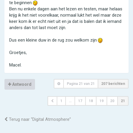
te beginnen
Ben nu enkele dagen aan het lezen en testen, maar helaas
krijg ik het niet voorelkaar, normaal lukt het wel maar deze
keer kom ik er echt niet uit en ja dat is balen dat ik iemand
anders dan tot last moet zijn.
Dus een kleine duw in de rug zou welkom zijn
Groetjes,
Macel.
Pagina
21
van
21
207 berichten
Antwoord
1
…
17
18
19
20
21
Terug naar “Digital Atmosphere”