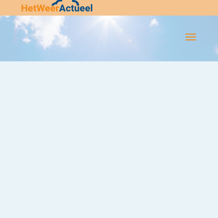
Flip-
Flop
Navigatie