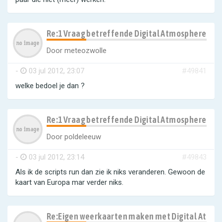
Re:1 Vraag betreffende Digital Atmosphere
Door
meteozwolle
-
03 jul 2012, 23:07
#49841
welke bedoel je dan ?
Re:1 Vraag betreffende Digital Atmosphere
Door
poldeleeuw
-
03 jul 2012, 23:14
#49843
Als ik de scripts run dan zie ik niks veranderen. Gewoon de
kaart van Europa mar verder niks.
Re:Eigen weerkaarten maken met Digital Atmo