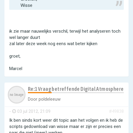
Wisse
ik zie maar nauwelijks verschil, terwijl het analyseren toch
wel langer duurt
zal later deze week nog eens wat beter kijken
groet,
Marcel
Re:1 Vraag betreffende Digital Atmosphere
Door
poldeleeuw
-
03 jul 2012, 21:09
#49838
Ik ben sinds kort weer dit topic aan het volgen en ik heb de
scripts gedownload van wisse maar er zijn er precies een
paar die niet (meer) werken.