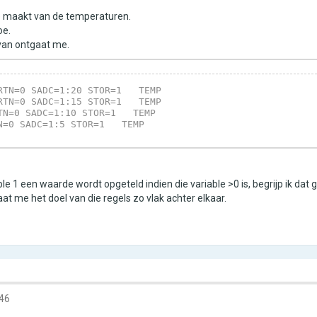
je maakt van de temperaturen.
oe.
rvan ontgaat me.
RTN=0 SADC=1:20 STOR=1   TEMP
RTN=0 SADC=1:15 STOR=1   TEMP
TN=0 SADC=1:10 STOR=1   TEMP
N=0 SADC=1:5 STOR=1   TEMP
ble 1 een waarde wordt opgeteld indien die variable >0 is, begrijp ik dat
t me het doel van die regels zo vlak achter elkaar.
:46