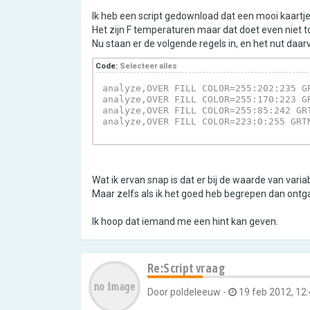
Ik heb een script gedownload dat een mooi kaart
Het zijn F temperaturen maar dat doet even niet t
Nu staan er de volgende regels in, en het nut daa
Code:
Selecteer alles
analyze,OVER FILL COLOR=255:202:235 G
analyze,OVER FILL COLOR=255:170:223 G
analyze,OVER FILL COLOR=255:85:242 GR
analyze,OVER FILL COLOR=223:0:255 GRT
Wat ik ervan snap is dat er bij de waarde van varia
Maar zelfs als ik het goed heb begrepen dan ontgaa
Ik hoop dat iemand me een hint kan geven.
Re:Script vraag
Door
poldeleeuw
-
19 feb 2012, 12