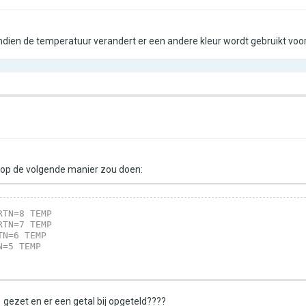
ns indien de temperatuur verandert er een andere kleur wordt gebruikt v
t op de volgende manier zou doen:
RTN=8 TEMP
RTN=7 TEMP
TN=6 TEMP
N=5 TEMP
 gezet en er een getal bij opgeteld????