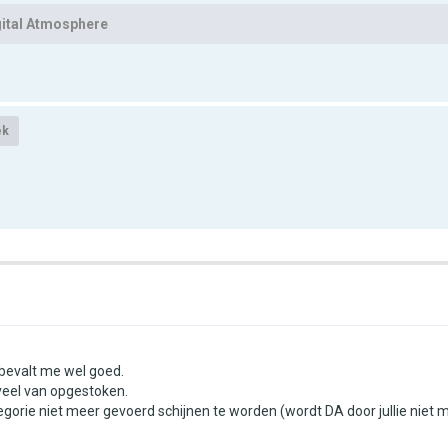
gital Atmosphere
ek
 bevalt me wel goed.
veel van opgestoken.
tegorie niet meer gevoerd schijnen te worden (wordt DA door jullie niet m