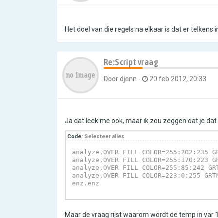
Het doel van die regels na elkaar is dat er telke
Re:Script vraag
Door
djenn
-
20 feb 2012, 20:33
Ja dat leek me ook, maar ik zou zeggen dat je da
Code:
Selecteer alles
analyze,OVER FILL COLOR=255:202:235 G
analyze,OVER FILL COLOR=255:170:223 G
analyze,OVER FILL COLOR=255:85:242 GR
analyze,OVER FILL COLOR=223:0:255 GRT
enz.enz
Maar de vraag rijst waarom wordt de temp in var 1