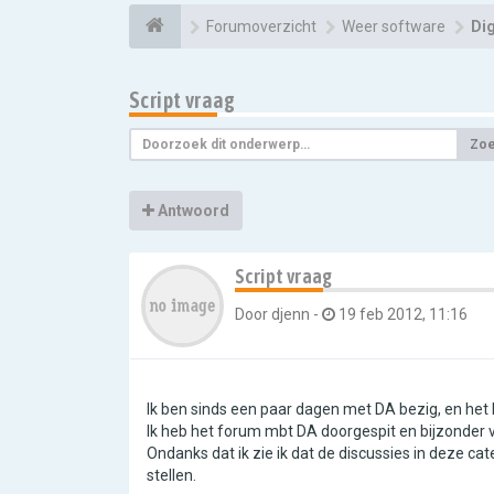
Forumoverzicht
Weer software
Di
Script vraag
Zo
Antwoord
Script vraag
Door
djenn
-
19 feb 2012, 11:16
Ik ben sinds een paar dagen met DA bezig, en het
Ik heb het forum mbt DA doorgespit en bijzonder 
Ondanks dat ik zie ik dat de discussies in deze ca
stellen.