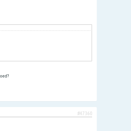
 goed?
#47360