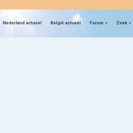
Nederland actueel
België actueel
Forum
Zoek