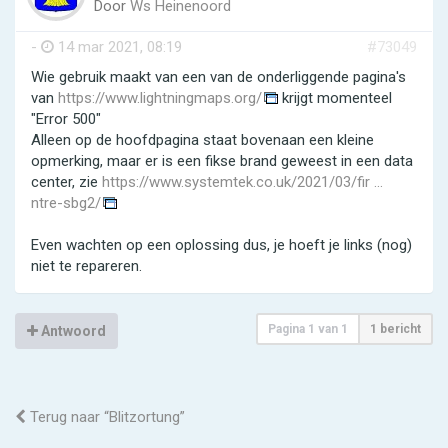
Door
Ws Heinenoord
-
14 mar 2021, 08:19
#73049
Wie gebruik maakt van een van de onderliggende pagina's
van
https://www.lightningmaps.org/
krijgt momenteel
"Error 500"
Alleen op de hoofdpagina staat bovenaan een kleine
opmerking, maar er is een fikse brand geweest in een data
center, zie
https://www.systemtek.co.uk/2021/03/fir ...
ntre-sbg2/
Even wachten op een oplossing dus, je hoeft je links (nog)
niet te repareren.
Pagina
1
van
1
1 bericht
Antwoord
Terug naar “Blitzortung”