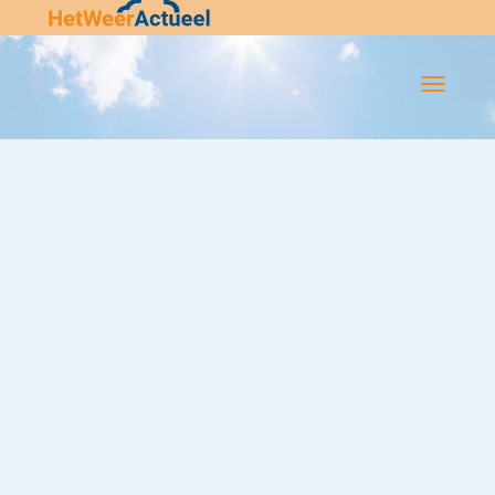
Flip-
Flop
Navigatie