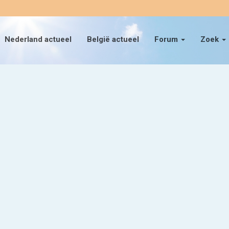
Nederland actueel
België actueel
Forum
Zoek