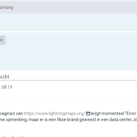
zortung
ek
lucht
 08:19
pagina's van
https://www.lightningmaps.org/
krijgt momenteel "Error
ne opmerking, maar er is een fikse brand geweest in een data center, z