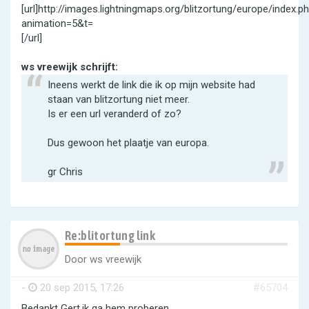
[url]http://images.lightningmaps.org/blitzortung/europe/index.p
animation=5&t=
[/url]
ws vreewijk schrijft:
Ineens werkt de link die ik op mijn website had
staan van blitzortung niet meer.
Is er een url veranderd of zo?
Dus gewoon het plaatje van europa.
gr Chris
Re:blitortung link
Door
ws vreewijk
-
20 sep 2015, 17:26
#65704
Bedankt Gert,ik ga hem proberen.