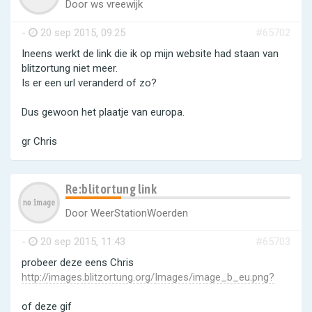
Door
ws vreewijk
-
20 sep 2015, 09:25
#65702
Ineens werkt de link die ik op mijn website had staan van
blitzortung niet meer.
Is er een url veranderd of zo?
Dus gewoon het plaatje van europa.
gr Chris
Re:blitortung link
Door
WeerStationWoerden
-
20 sep 2015, 11:43
#65703
probeer deze eens Chris
http://images.blitzortung.org/Images/image_b_eu.png?
of deze gif