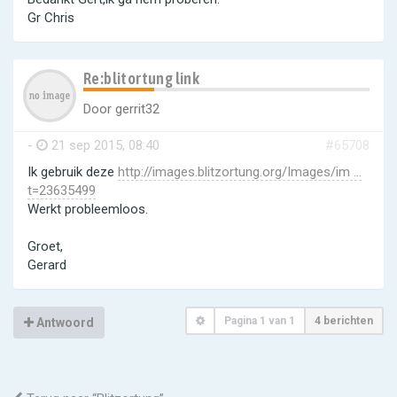
Gr Chris
Re:blitortung link
Door
gerrit32
-
21 sep 2015, 08:40
#65708
Ik gebruik deze
http://images.blitzortung.org/Images/im ...
t=23635499
Werkt probleemloos.
Groet,
Gerard
Pagina
1
van
1
4 berichten
Antwoord