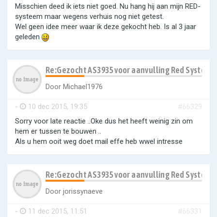
Misschien deed ik iets niet goed. Nu hang hij aan mijn RED-
systeem maar wegens verhuis nog niet getest.
Wel geen idee meer waar ik deze gekocht heb. Is al 3 jaar
geleden
Re:Gezocht AS3935 voor aanvulling Red Systeem
Door
Michael1976
-
10 dec 2015, 19:35
#66329
Sorry voor late reactie ..Oke dus het heeft weinig zin om
hem er tussen te bouwen ..
Als u hem ooit weg doet mail effe heb wwel intresse
Re:Gezocht AS3935 voor aanvulling Red Systeem
Door
jorissynaeve
-
11 dec 2015, 11:51
#66331