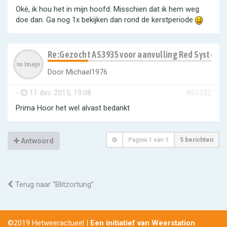
Oké, ik hou het in mijn hoofd. Misschien dat ik hem weg
doe dan. Ga nog 1x bekijken dan rond de kerstperiode
Re:Gezocht AS3935 voor aanvulling Red Systeem
Door
Michael1976
-
11 dec 2015, 19:08
#66332
Prima Hoor het wel alvast bedankt
Pagina
1
van
1
5 berichten
Antwoord
Terug naar “Blitzortung”
©2019 Hetweeractueel |
Een initiatief van Weerstation