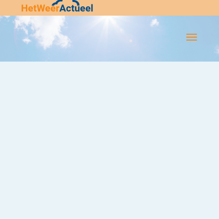
Flip-
Flop
Navigatie