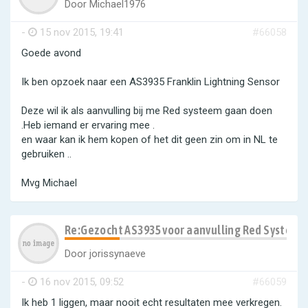
Door
Michael1976
-
15 nov 2015, 19:41
#66058
Goede avond
Ik ben opzoek naar een AS3935 Franklin Lightning Sensor
Deze wil ik als aanvulling bij me Red systeem gaan doen
.Heb iemand er ervaring mee .
en waar kan ik hem kopen of het dit geen zin om in NL te
gebruiken ..
Mvg Michael
Re:Gezocht AS3935 voor aanvulling Red Systeem
Door
jorissynaeve
-
16 nov 2015, 09:52
#66059
Ik heb 1 liggen, maar nooit echt resultaten mee verkregen.