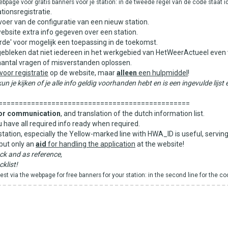
webpage voor gratis banners voor je station: in de tweede regel van de code staat i
tionsregistratie.
oer van de configuratie van een nieuw station.
ebsite extra info gegeven over een station.
rde' voor mogelijk een toepassing in de toekomst.
gebleken dat niet iedereen in het werkgebied van HetWeerActueel even v
 aantal vragen of misverstanden oplossen.
oor registratie
op de website, maar
alleen
een hulpmiddel
!
n je kijken of je alle info geldig voorhanden hebt en is een ingevulde lijst
===============================================
or communication
, and translation of the dutch information list.
you have all required info ready when required.
r station, especially the Yellow-marked line with HWA_ID is useful, servin
but only an
aid
for handling the application
at the website!
heck and as reference,
klist!
t via the webpage for free banners for your station: in the second line for the cod