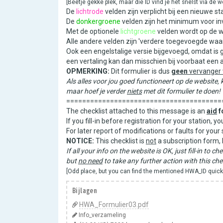
[Beetje gekke plek, maar die ID vind je het snelst via de 
De
lichtrode
velden zijn verplicht bij een nieuwe sta
De
donkergroene
velden zijn het minimum voor inv
Met de optionele
lichtgroene
velden wordt op de w
Alle andere velden zijn 'verdere toegevoegde waa
Ook een engelstalige versie bijgevoegd, omdat is 
een vertaling kan dan misschien bij voorbaat een
OPMERKING:
Dit formulier is dus
geen
vervanger v
Als alles voor jou goed functioneert op de website, ku
maar hoef je verder
niets
met dit formulier te doen!
=======================================
The checklist attached to this message is an
aid
f
If you fill-in before registration for your station, 
For later report of modifications or faults for you
NOTICE:
This checklist is
not
a subscription form, 
If all your info on the website is OK, just fill-in to c
but
no need
to take any further action with this chec
[Odd place, but you can find the mentioned HWA_ID quickes
Bijlagen
HWA_Formulier03.pdf
Info_verzameling