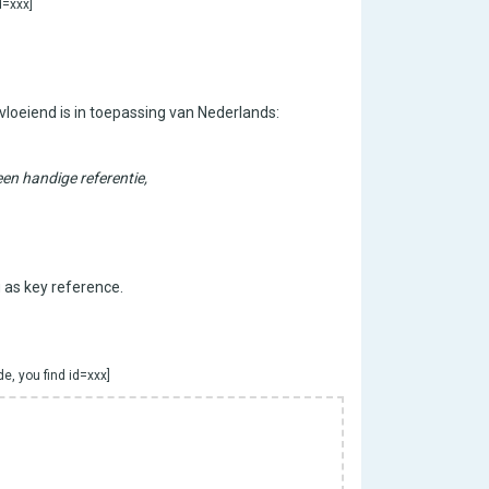
d=xxx]
loeiend is in toepassing van Nederlands:
 een handige referentie,
g as key reference.
e, you find id=xxx]