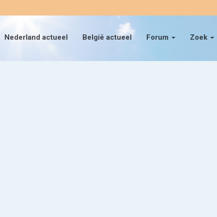
Nederland actueel
België actueel
Forum
Zoek