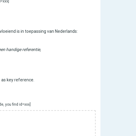
d=xxx]
loeiend is in toepassing van Nederlands:
 een handige referentie,
g as key reference.
e, you find id=xxx]