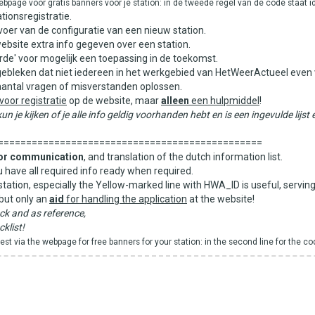
webpage voor gratis banners voor je station: in de tweede regel van de code staat i
tionsregistratie.
oer van de configuratie van een nieuw station.
ebsite extra info gegeven over een station.
rde' voor mogelijk een toepassing in de toekomst.
gebleken dat niet iedereen in het werkgebied van HetWeerActueel even v
 aantal vragen of misverstanden oplossen.
oor registratie
op de website, maar
alleen
een hulpmiddel
!
n je kijken of je alle info geldig voorhanden hebt en is een ingevulde lijst
===============================================
or communication
, and translation of the dutch information list.
you have all required info ready when required.
r station, especially the Yellow-marked line with HWA_ID is useful, servin
but only an
aid
for handling the application
at the website!
heck and as reference,
klist!
t via the webpage for free banners for your station: in the second line for the cod