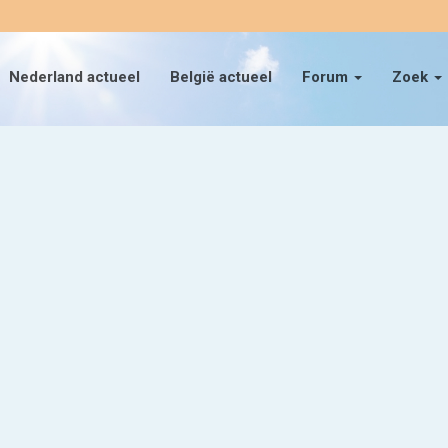
Nederland actueel
België actueel
Forum
Zoek