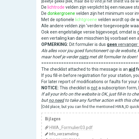
[Beetje gekke plek, maar die ID vind je het snelst via de 
De
lichtrode
velden zijn verplicht bij een nieuwe sta
De
donkergroene
velden zijn het minimum voor inv
Met de optionele
lichtgroene
velden wordt op de w
Alle andere velden zijn 'verdere toegevoegde waa
Ook een engelstalige versie bijgevoegd, omdat is 
een vertaling kan dan misschien bij voorbaat een
OPMERKING:
Dit formulier is dus
geen
vervanger v
Als alles voor jou goed functioneert op de website, ku
maar hoef je verder
niets
met dit formulier te doen!
=======================================
The checklist attached to this message is an
aid
f
If you fill-in before registration for your station, 
For later report of modifications or faults for you
NOTICE:
This checklist is
not
a subscription form, 
If all your info on the website is OK, just fill-in to c
but
no need
to take any further action with this chec
[Odd place, but you can find the mentioned HWA_ID quickes
Bijlagen
HWA_Formulier03.pdf
Info_verzameling