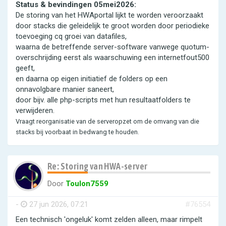
Status & bevindingen 05mei2026:
De storing van het HWAportal lijkt te worden veroorzaakt
door stacks die geleidelijk te groot worden door periodieke
toevoeging cq groei van datafiles,
waarna de betreffende server-software vanwege quotum-
overschrijding eerst als waarschuwing een internetfout500
geeft,
en daarna op eigen initiatief de folders op een
onnavolgbare manier saneert,
door bijv. alle php-scripts met hun resultaatfolders te
verwijderen.
Vraagt reorganisatie van de serveropzet om de omvang van die
stacks bij voorbaat in bedwang te houden.
Re: Storing van HWA-server
Door
Toulon7559
-
27 jun 2026, 07:21
#76554
Een technisch 'ongeluk' komt zelden alleen, maar rimpelt