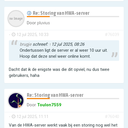
Re: Storing van HWA-server
Door
pluvius
-
12 jul 2025, 10:33
#76039
brugje
schreef:
↑
12 jul 2025, 08:26
Ondertussen ligt de server er al weer 10 uur uit.
Hoop dat deze snel weer online komt.
Dacht dat ik de enigste was die dit opviel, nu dus twee
gebruikers, haha
Re: Storing van HWA-server
Door
Toulon7559
-
12 jul 2025, 11:11
#76040
Van de HWA-server werkt vaak bij een storing nog wel het