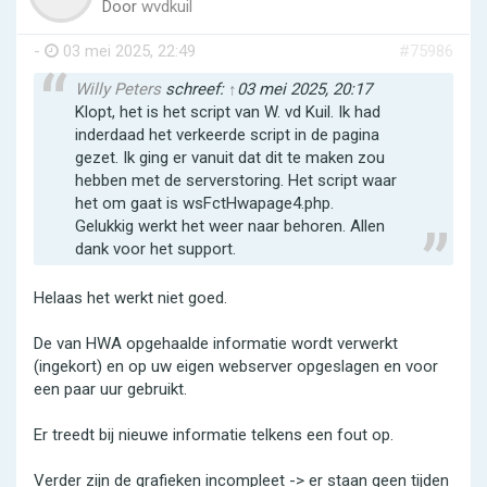
Door
wvdkuil
-
03 mei 2025, 22:49
#75986
Willy Peters
schreef:
↑
03 mei 2025, 20:17
Klopt, het is het script van W. vd Kuil. Ik had
inderdaad het verkeerde script in de pagina
gezet. Ik ging er vanuit dat dit te maken zou
hebben met de serverstoring. Het script waar
het om gaat is wsFctHwapage4.php.
Gelukkig werkt het weer naar behoren. Allen
dank voor het support.
Helaas het werkt niet goed.
De van HWA opgehaalde informatie wordt verwerkt
(ingekort) en op uw eigen webserver opgeslagen en voor
een paar uur gebruikt.
Er treedt bij nieuwe informatie telkens een fout op.
Verder zijn de grafieken incompleet -> er staan geen tijden