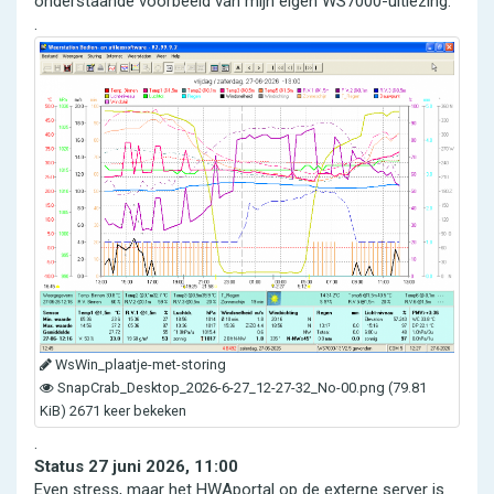
onderstaande voorbeeld van mijn eigen WS7000-uitlezing.
.
WsWin_plaatje-met-storing
SnapCrab_Desktop_2026-6-27_12-27-32_No-00.png (79.81
KiB) 2671 keer bekeken
.
Status 27 juni 2026, 11:00
Even stress, maar het HWAportal op de externe server is