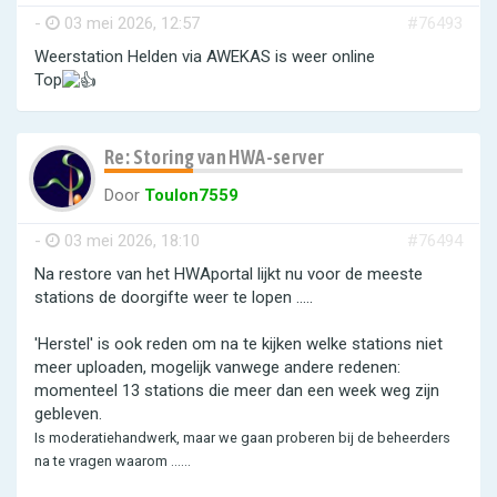
-
03 mei 2026, 12:57
#76493
Weerstation Helden via AWEKAS is weer online
Top
Re: Storing van HWA-server
Door
Toulon7559
-
03 mei 2026, 18:10
#76494
Na restore van het HWAportal lijkt nu voor de meeste
stations de doorgifte weer te lopen .....
'Herstel' is ook reden om na te kijken welke stations niet
meer uploaden, mogelijk vanwege andere redenen:
momenteel 13 stations die meer dan een week weg zijn
gebleven.
Is moderatiehandwerk, maar we gaan proberen bij de beheerders
na te vragen waarom ......