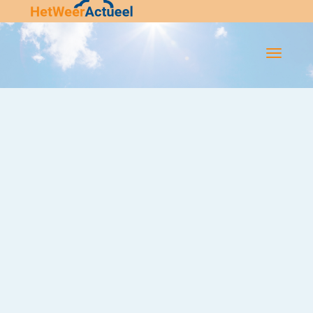
Flip-
Flop
Navigatie