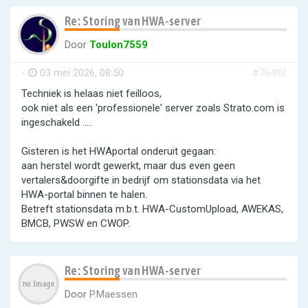
Re: Storing van HWA-server
Door
Toulon7559
-
03 mei 2026, 08:50
#76492
Techniek is helaas niet feilloos,
ook niet als een 'professionele' server zoals Strato.com is
ingeschakeld .....
Gisteren is het HWAportal onderuit gegaan:
aan herstel wordt gewerkt, maar dus even geen
vertalers&doorgifte in bedrijf om stationsdata via het
HWA-portal binnen te halen.
Betreft stationsdata m.b.t. HWA-CustomUpload, AWEKAS,
BMCB, PWSW en CWOP.
Re: Storing van HWA-server
Door
P.Maessen