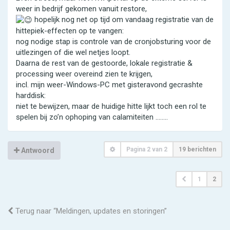
weer in bedrijf gekomen vanuit restore,
hopelijk nog net op tijd om vandaag registratie van de
hittepiek-effecten op te vangen:
nog nodige stap is controle van de cronjobsturing voor de
uitlezingen of die wel netjes loopt.
Daarna de rest van de gestoorde, lokale registratie &
processing weer overeind zien te krijgen,
incl. mijn weer-Windows-PC met gisteravond gecrashte
harddisk:
niet te bewijzen, maar de huidige hitte lijkt toch een rol te
spelen bij zo’n ophoping van calamiteiten ……..
Pagina
2
van
2
19 berichten
Antwoord
1
2
Terug naar “Meldingen, updates en storingen”