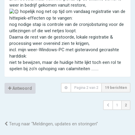
weer in bedrijf gekomen vanuit restore,
hopelijk nog net op tijd om vandaag registratie van de
hittepiek-effecten op te vangen:
nog nodige stap is controle van de cronjobsturing voor de
uitlezingen of die wel netjes loopt.
Daarna de rest van de gestoorde, lokale registratie &
processing weer overeind zien te krijgen,
incl. mijn weer-Windows-PC met gisteravond gecrashte
harddisk:
niet te bewijzen, maar de huidige hitte lijkt toch een rol te
spelen bij zo’n ophoping van calamiteiten ……..
Pagina
2
van
2
19 berichten
Antwoord
1
2
Terug naar “Meldingen, updates en storingen”