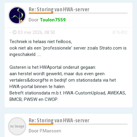
Re: Storing van HWA-server
Door
Toulon7559
-
03 mei 2026, 08:50
#76492
Techniek is helaas niet feilloos,
ook niet als een 'professionele' server zoals Strato.com is
ingeschakeld .....
Gisteren is het HWAportal onderuit gegaan:
aan herstel wordt gewerkt, maar dus even geen
vertalers&doorgifte in bedrijf om stationsdata via het
HWA-portal binnen te halen.
Betreft stationsdata m.b.t. HWA-CustomUpload, AWEKAS,
BMCB, PWSW en CWOP.
Re: Storing van HWA-server
Door
P.Maessen