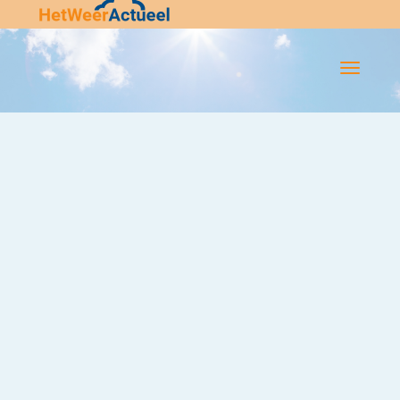
Flip-
Flop
Navigatie