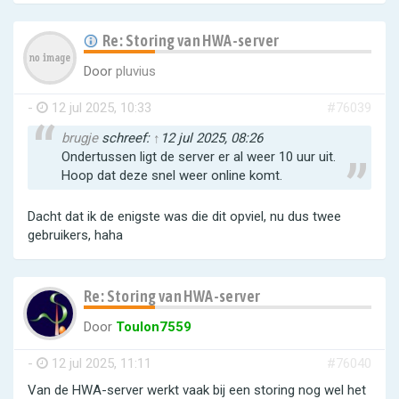
Re: Storing van HWA-server
Door
pluvius
-
12 jul 2025, 10:33
#76039
brugje
schreef:
↑
12 jul 2025, 08:26
Ondertussen ligt de server er al weer 10 uur uit.
Hoop dat deze snel weer online komt.
Dacht dat ik de enigste was die dit opviel, nu dus twee
gebruikers, haha
Re: Storing van HWA-server
Door
Toulon7559
-
12 jul 2025, 11:11
#76040
Van de HWA-server werkt vaak bij een storing nog wel het