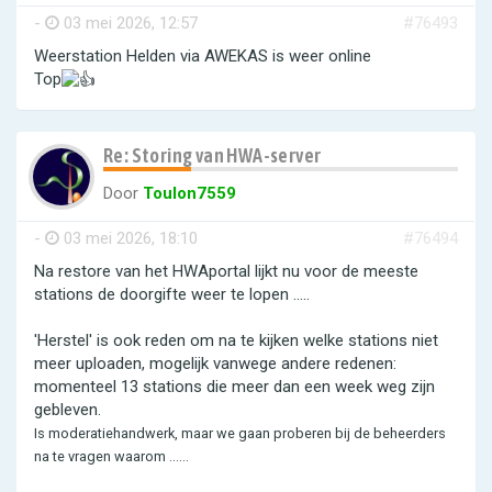
-
03 mei 2026, 12:57
#76493
Weerstation Helden via AWEKAS is weer online
Top
Re: Storing van HWA-server
Door
Toulon7559
-
03 mei 2026, 18:10
#76494
Na restore van het HWAportal lijkt nu voor de meeste
stations de doorgifte weer te lopen .....
'Herstel' is ook reden om na te kijken welke stations niet
meer uploaden, mogelijk vanwege andere redenen:
momenteel 13 stations die meer dan een week weg zijn
gebleven.
Is moderatiehandwerk, maar we gaan proberen bij de beheerders
na te vragen waarom ......