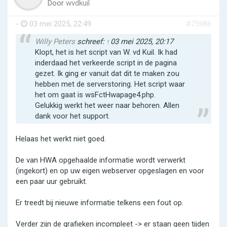
Door
wvdkuil
-
03 mei 2025, 22:49
#75986
Willy Peters
schreef:
↑
03 mei 2025, 20:17
Klopt, het is het script van W. vd Kuil. Ik had
inderdaad het verkeerde script in de pagina
gezet. Ik ging er vanuit dat dit te maken zou
hebben met de serverstoring. Het script waar
het om gaat is wsFctHwapage4.php.
Gelukkig werkt het weer naar behoren. Allen
dank voor het support.
Helaas het werkt niet goed.
De van HWA opgehaalde informatie wordt verwerkt
(ingekort) en op uw eigen webserver opgeslagen en voor
een paar uur gebruikt.
Er treedt bij nieuwe informatie telkens een fout op.
Verder zijn de grafieken incompleet -> er staan geen tijden