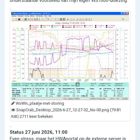
onderstaande voorbeeld van mijn eigen WS7000-uitlezing.
.
WsWin_plaatje-met-storing
SnapCrab_Desktop_2026-6-27_12-27-32_No-00.png (79.81
KiB) 2711 keer bekeken
.
Status 27 juni 2026, 11:00
Even stress, maar het HWAportal op de externe server is