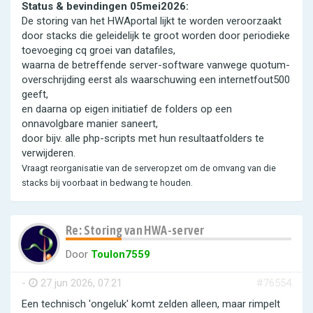
Status & bevindingen 05mei2026:
De storing van het HWAportal lijkt te worden veroorzaakt
door stacks die geleidelijk te groot worden door periodieke
toevoeging cq groei van datafiles,
waarna de betreffende server-software vanwege quotum-
overschrijding eerst als waarschuwing een internetfout500
geeft,
en daarna op eigen initiatief de folders op een
onnavolgbare manier saneert,
door bijv. alle php-scripts met hun resultaatfolders te
verwijderen.
Vraagt reorganisatie van de serveropzet om de omvang van die
stacks bij voorbaat in bedwang te houden.
Re: Storing van HWA-server
Door
Toulon7559
-
27 jun 2026, 07:21
#76554
Een technisch 'ongeluk' komt zelden alleen, maar rimpelt