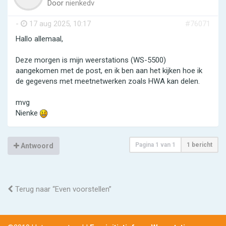
Door
nienkedv
-
17 aug 2025, 10:17
#76071
Hallo allemaal,
Deze morgen is mijn weerstations (WS-5500)
aangekomen met de post, en ik ben aan het kijken hoe ik
de gegevens met meetnetwerken zoals HWA kan delen.
mvg
Nienke
Pagina
1
van
1
1 bericht
Antwoord
Terug naar “Even voorstellen”