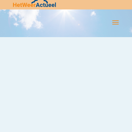
Flip-
Flop
Navigatie