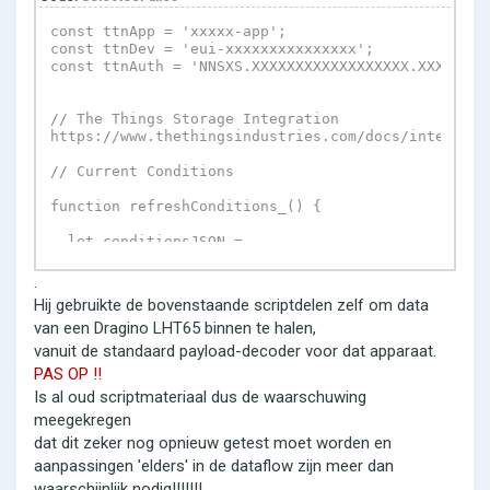
const ttnApp = 'xxxxx-app';

const ttnDev = 'eui-xxxxxxxxxxxxxxx';

const ttnAuth = 'NNSXS.XXXXXXXXXXXXXXXXXX.XXXXXXXX
// The Things Storage Integration

https://www.thethingsindustries.com/docs/integratio
// Current Conditions

function refreshConditions_() {

  let conditionsJSON =

fetchJSON_('https://nam1.cloud.thethings.network/a
  if (!conditionsJSON) { // still no luck? give up

.
    return false;

Hij gebruikte de bovenstaande scriptdelen zelf om data
  }

van een Dragino LHT65 binnen te halen,
vanuit de standaard payload-decoder voor dat apparaat.
PAS OP !!
Is al oud scriptmateriaal dus de waarschuwing
meegekregen
dat dit zeker nog opnieuw getest moet worden en
aanpassingen 'elders' in de dataflow zijn meer dan
waarschijnlijk nodig!!!!!!!