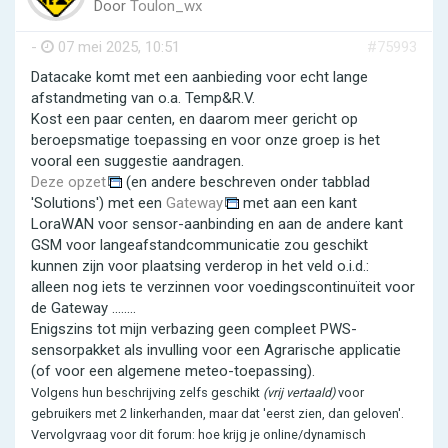
Door
Toulon_wx
-
07 mei 2025, 10:51
#75993
Datacake komt met een aanbieding voor echt lange
afstandmeting van o.a. Temp&R.V.
Kost een paar centen, en daarom meer gericht op
beroepsmatige toepassing en voor onze groep is het
vooral een suggestie aandragen.
Deze opzet
(en andere beschreven onder tabblad
'Solutions') met een
Gateway
met aan een kant
LoraWAN voor sensor-aanbinding en aan de andere kant
GSM voor langeafstandcommunicatie zou geschikt
kunnen zijn voor plaatsing verderop in het veld o.i.d.:
alleen nog iets te verzinnen voor voedingscontinuïteit voor
de Gateway ........
Enigszins tot mijn verbazing geen compleet PWS-
sensorpakket als invulling voor een Agrarische applicatie
(of voor een algemene meteo-toepassing).
Volgens hun beschrijving zelfs geschikt
(vrij vertaald)
voor
gebruikers met 2 linkerhanden, maar dat 'eerst zien, dan geloven'.
Vervolgvraag voor dit forum: hoe krijg je online/dynamisch