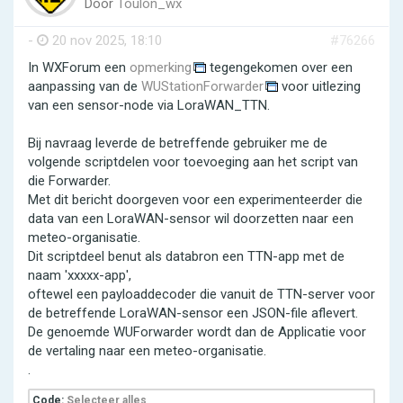
Door
Toulon_wx
-
20 nov 2025, 18:10
#76266
In WXForum een
opmerking
tegengekomen over een
aanpassing van de
WUStationForwarder
voor uitlezing
van een sensor-node via LoraWAN_TTN.
Bij navraag leverde de betreffende gebruiker me de
volgende scriptdelen voor toevoeging aan het script van
die Forwarder.
Met dit bericht doorgeven voor een experimenteerder die
data van een LoraWAN-sensor wil doorzetten naar een
meteo-organisatie.
Dit scriptdeel benut als databron een TTN-app met de
naam 'xxxxx-app',
oftewel een payloaddecoder die vanuit de TTN-server voor
de betreffende LoraWAN-sensor een JSON-file aflevert.
De genoemde WUForwarder wordt dan de Applicatie voor
de vertaling naar een meteo-organisatie.
.
Code:
Selecteer alles