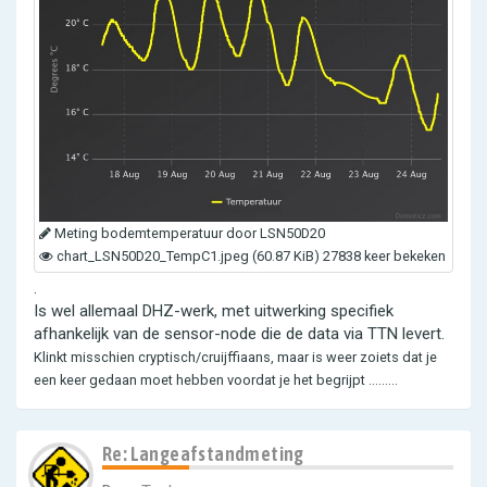
Meting bodemtemperatuur door LSN50D20
chart_LSN50D20_TempC1.jpeg (60.87 KiB) 27838 keer bekeken
.
Is wel allemaal DHZ-werk, met uitwerking specifiek
afhankelijk van de sensor-node die de data via TTN levert.
Klinkt misschien cryptisch/cruijffiaans, maar is weer zoiets dat je
een keer gedaan moet hebben voordat je het begrijpt .........
Re: Langeafstandmeting