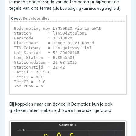
is meting ondergronds van de temperatuur bij/naast de
tegels van ons terras
.
(als bevrediging van nieuwsgierigheid)
Code:
Selecteer alles
Bodemmeting mbv LSN50D20 via LoraWAN 

Station       = lsn50d2toulon1 

Werkmode      = 3DS18B20 

Plaatsnaam    = Hengelo(Ov)_Noord 

TTN-Gateway   = ttn-gateway-tln7 

Lat_Station   = 52.29626465 

Long_Station  = 6.8055501 

Stationsdatum = 20-08-2025 

Stationstijd  = 22:42 

TempC1 = 20.5 C  

TempC2 = 0 C  

TempC3 =  0 C  

ADC_CH0V = 0  

SunriseTime = 2025-08-20 06:23:24+00:00 

SunsetTime = 2025-08-20 20:48:00+00:00 

Systeminfo = TTN_Readout for LSN50D20 

Bij koppelen naar een device in Domoticz kun je ook
Software = Python-script TTN_Reader, version00_202
grafieken laten maken e.d. zoals hieronder getoond.
.