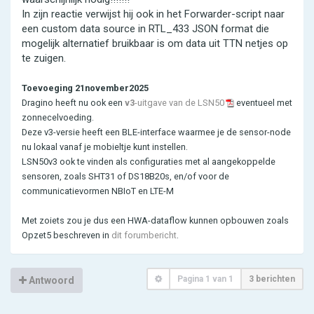
In zijn reactie verwijst hij ook in het Forwarder-script naar
een custom data source in RTL_433 JSON format die
mogelijk alternatief bruikbaar is om data uit TTN netjes op
te zuigen.
Toevoeging 21november2025
Dragino heeft nu ook een
v3
-uitgave van de LSN50
eventueel met
zonnecelvoeding.
Deze v3-versie heeft een BLE-interface waarmee je de sensor-node
nu lokaal vanaf je mobieltje kunt instellen.
LSN50v3 ook te vinden als configuraties met al aangekoppelde
sensoren, zoals SHT31 of DS18B20s, en/of voor de
communicatievormen NBIoT en LTE-M
Met zoiets zou je dus een HWA-dataflow kunnen opbouwen zoals
Opzet5 beschreven in
dit forumbericht
.
Pagina
1
van
1
3 berichten
Antwoord