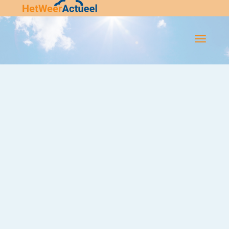
Flip-
Flop
Navigatie