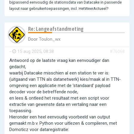
bijpassend eenvoudig de stationsdata van Datacake in passende
layout naar gebruikertoepassingen, incl. HetWeerActueel?
Re: Langeafstandmeting
Door
Toulon_wx
-
15 aug 2025, 08:38
#76068
Antwoord op de laatste vraag kan eenvoudiger dan
gedacht,
waarbij Datacake misschien al een station te ver is:
(uitgaand van TTN als datanetwerk) kies/maak al in TTN-
omgeving een applicatie met de 'standaard' payload
decoder voor de betreffende node,
en lees & ontleed het resultaat met een script voor
extractie van gewenste data en vertaling naar een
toepassing.
Hieronder een heel eenvoudig voorbeeld van output
gemaakt m.b.v. Python voor uitlezen & compileren, met
Domoticz voor dataregistratie: