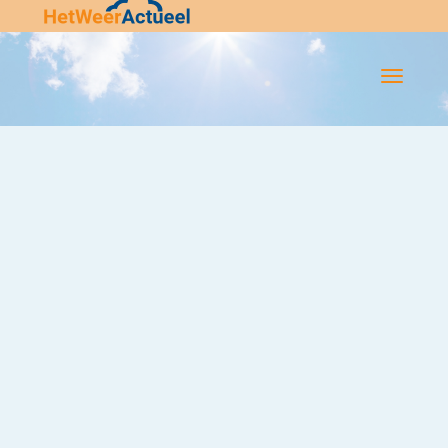
Flip-
Flop
Navigatie