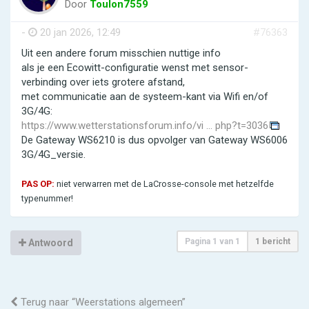
Door
Toulon7559
-
20 jan 2026, 12:49
#76363
Uit een andere forum misschien nuttige info
als je een Ecowitt-configuratie wenst met sensor-
verbinding over iets grotere afstand,
met communicatie aan de systeem-kant via Wifi en/of
3G/4G:
https://www.wetterstationsforum.info/vi ... php?t=3036
De Gateway WS6210 is dus opvolger van Gateway WS6006
3G/4G_versie.
PAS OP:
niet verwarren met de LaCrosse-console met hetzelfde
typenummer!
Pagina
1
van
1
1 bericht
Antwoord
Terug naar “Weerstations algemeen”