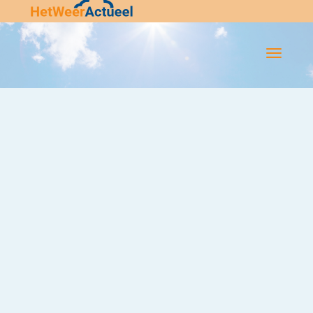
Flip-
Flop
Navigatie