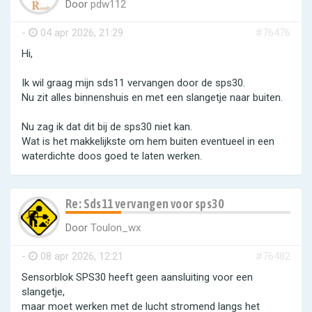
Door
pdw112
-
04 apr 2026, 21:29
#76476
Hi,
Ik wil graag mijn sds11 vervangen door de sps30.
Nu zit alles binnenshuis en met een slangetje naar buiten.
Nu zag ik dat dit bij de sps30 niet kan.
Wat is het makkelijkste om hem buiten eventueel in een
waterdichte doos goed te laten werken.
Re: Sds11 vervangen voor sps30
Door
Toulon_wx
-
08 apr 2026, 12:21
#76482
Sensorblok SPS30 heeft geen aansluiting voor een
slangetje,
maar moet werken met de lucht stromend langs het