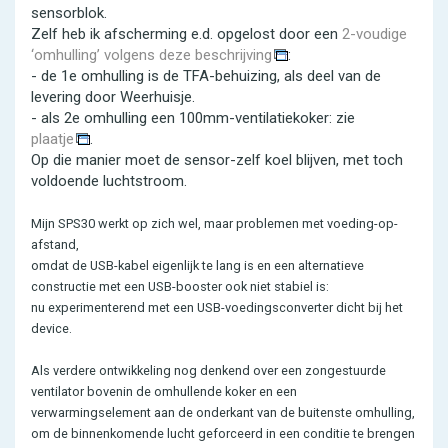
sensorblok.
Zelf heb ik afscherming e.d. opgelost door een
2-voudige
‘omhulling’ volgens deze beschrijving
:
- de 1e omhulling is de TFA-behuizing, als deel van de
levering door Weerhuisje.
- als 2e omhulling een 100mm-ventilatiekoker: zie
plaatje
.
Op die manier moet de sensor-zelf koel blijven, met toch
voldoende luchtstroom.
Mijn SPS30 werkt op zich wel, maar problemen met voeding-op-
afstand,
omdat de USB-kabel eigenlijk te lang is en een alternatieve
constructie met een USB-booster ook niet stabiel is:
nu experimenterend met een USB-voedingsconverter dicht bij het
device.
Als verdere ontwikkeling nog denkend over een zongestuurde
ventilator bovenin de omhullende koker en een
verwarmingselement aan de onderkant van de buitenste omhulling,
om de binnenkomende lucht geforceerd in een conditie te brengen